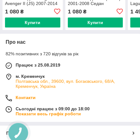
Avenger II (JS) 2007-2014
2001-2008 Седан
Lagu
(Carrera)
(Carrera)
Седа
1 080
1 080
1 4
₴
₴
Купити
Купити
Про нас
82% позитивних з 720 відгуків за рік
Працює з 25.08.2019
м. Кременчук
Полтавська обл., 39600, вул. Богаєвського, 68/А,
Кременчук, Україна
Контакти
Сьогодні працює з 09:00 до 18:00
Показати весь графік роботи
Про нас