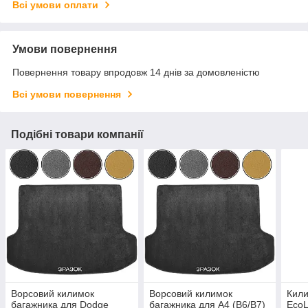
Всі умови оплати
Умови повернення
Повернення товару впродовж 14 днів за домовленістю
Всі умови повернення
Подібні товари компанії
Ворсовий килимок
Ворсовий килимок
Кили
багажника для Dodge
багажника для A4 (В6/B7)
EcoL