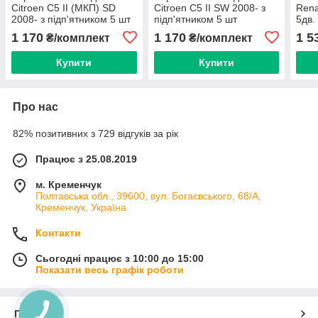
Citroen C5 II (МКП) SD
Citroen C5 II SW 2008- з
Rena
2008- з підп'ятником 5 шт
підп'ятником 5 шт
5дв.
(Carrera)
(Carrera)
Воло
1 170
1 170
1 5
₴/комплект
₴/комплект
Підп
шт
Купити
Купити
Про нас
82% позитивних з 729 відгуків за рік
Працює з 25.08.2019
м. Кременчук
Полтавська обл., 39600, вул. Богаєвського, 68/А,
Кременчук, Україна
Контакти
Сьогодні працює з 10:00 до 15:00
Показати весь графік роботи
Про нас