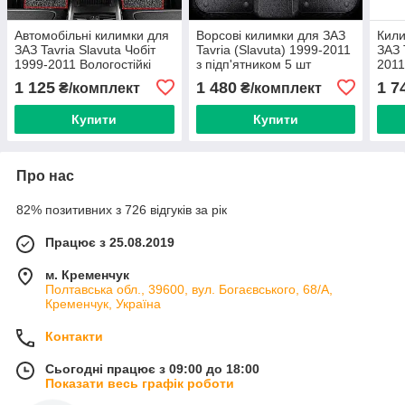
Автомобільні килимки для
Ворсові килимки для ЗАЗ
Кили
ЗАЗ Tavria Slavuta Чобіт
Tavria (Slavuta) 1999-2011
ЗАЗ 
1999-2011 Вологостійкі
з підп'ятником 5 шт
2011
Протиковзкі З
(Carrera)
1 125
1 480
1 7
₴/комплект
₴/комплект
Підп'ятником (EcoLoop) 2
шт
Купити
Купити
Про нас
82% позитивних з 726 відгуків за рік
Працює з 25.08.2019
м. Кременчук
Полтавська обл., 39600, вул. Богаєвського, 68/А,
Кременчук, Україна
Контакти
Сьогодні працює з 09:00 до 18:00
Показати весь графік роботи