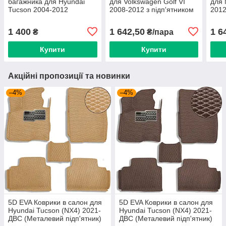
багажника для Hyundai
для Volkswagen Golf VI
для 
Tucson 2004-2012
2008-2012 з підп'ятником
2012
(Carrera)
2 шт (Magnum)
2 шт
1 400
1 642,50
1 6
₴
₴/пара
Купити
Купити
Акційні пропозиції та новинки
–4%
–4%
5D EVA Коврики в салон для
5D EVA Коврики в салон для
Hyundai Tucson (NX4) 2021-
Hyundai Tucson (NX4) 2021-
ДВС (Металевий підп'ятник)
ДВС (Металевий підп'ятник)