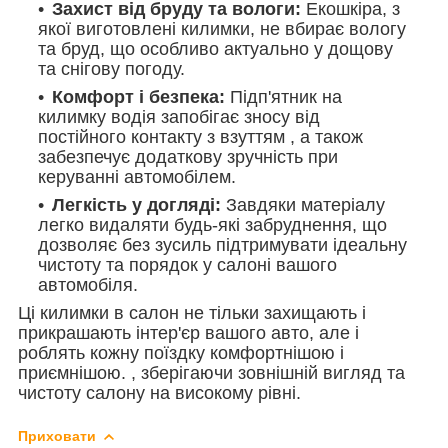
Захист від бруду та вологи:
Екошкіра, з
якої виготовлені килимки, не вбирає вологу
та бруд, що особливо актуально у дощову
та снігову погоду.
Комфорт і безпека:
Підп'ятник на
килимку водія запобігає зносу від
постійного контакту з взуттям , а також
забезпечує додаткову зручність при
керуванні автомобілем.
Легкість у догляді:
Завдяки матеріалу
легко видаляти будь-які забруднення, що
дозволяє без зусиль підтримувати ідеальну
чистоту та порядок у салоні вашого
автомобіля.
Ці килимки в салон не тільки захищають і
прикрашають інтер'єр вашого авто, але і
роблять кожну поїздку комфортнішою і
приємнішою. , зберігаючи зовнішній вигляд та
чистоту салону на високому рівні.
Приховати