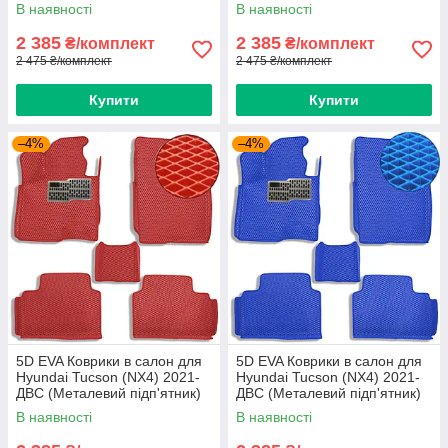
Бежевый-Бежевий кант 5 шт
Коричневі 5 шт
В наявності
В наявності
2 385
2 385
₴/комплект
₴/комплект
2 475 ₴/комплект
2 475 ₴/комплект
Купити
Купити
–4%
–4%
5D EVA Коврики в салон для
5D EVA Коврики в салон для
Hyundai Tucson (NX4) 2021-
Hyundai Tucson (NX4) 2021-
ДВС (Металевий підп'ятник)
ДВС (Металевий підп'ятник)
Червоні 5 шт
Синий-Синій кант 5 шт
В наявності
В наявності