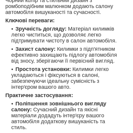
Чорний колір та стильний дизайн з
ромбоподібним малюнком додають салону
автомобіля вишуканості та сучасності.
Ключові переваги:
Зручність догляду:
Матеріал килимків
легко чиститься, що дозволяє легко
підтримувати чистоту в салон автомобіля.
Захист салону:
Килимки з підп'ятником
ефективно захищають підлогу автомобіля
від зносу, зберігаючи її первісний вигляд.
Простота установки:
Килимки легко
укладаються і фіксуються в салоні,
забезпечуючи ідеальну сумісність з
інтер'єром вашого авто.
Практичне застосування:
Поліпшення зовнішнього вигляду
салону:
Сучасний дизайн та якісні
матеріали додадуть інтер'єру вашого
автомобіля додаткову вишуканість та
стиль.