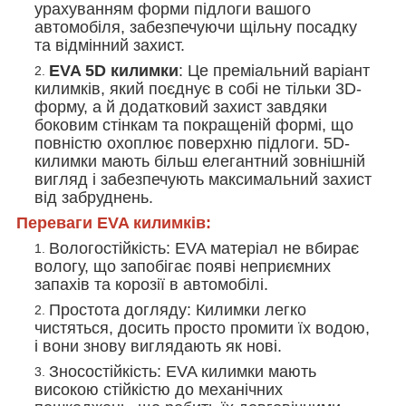
урахуванням форми підлоги вашого
автомобіля, забезпечуючи щільну посадку
та відмінний захист.
EVA 5D килимки
: Це преміальний варіант
килимків, який поєднує в собі не тільки 3D-
форму, а й додатковий захист завдяки
боковим стінкам та покращеній формі, що
повністю охоплює поверхню підлоги. 5D-
килимки мають більш елегантний зовнішній
вигляд і забезпечують максимальний захист
від забруднень.
Переваги EVA килимків:
Вологостійкість
: EVA матеріал не вбирає
вологу, що запобігає появі неприємних
запахів та корозії в автомобілі.
Простота догляду
: Килимки легко
чистяться, досить просто промити їх водою,
і вони знову виглядають як нові.
Зносостійкість
: EVA килимки мають
високою стійкістю до механічних