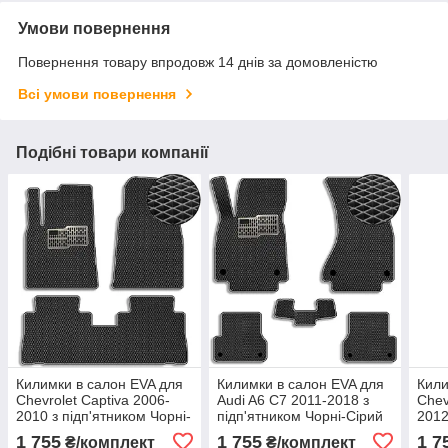
Умови повернення
Повернення товару впродовж 14 днів за домовленістю
Всі умови повернення
Подібні товари компанії
Килимки в салон EVA для
Килимки в салон EVA для
Кили
Chevrolet Captiva 2006-
Audi A6 С7 2011-2018 з
Chev
2010 з підп'ятником Чорні-
підп'ятником Чорні-Сірий
2012
Сірий кант 5 шт.
кант 5 шт.
Беже
1 755
1 755
1 7
₴/комплект
₴/комплект