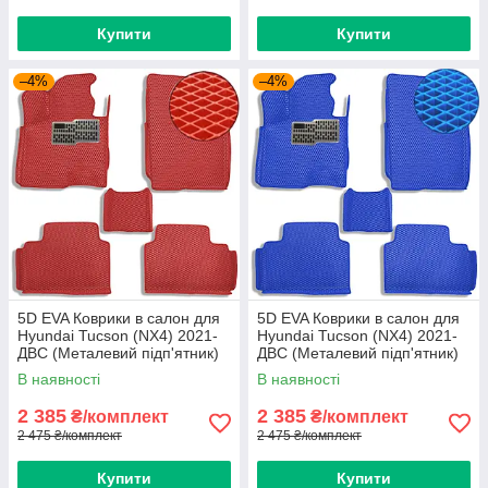
Купити
Купити
–4%
–4%
5D EVA Коврики в салон для
5D EVA Коврики в салон для
Hyundai Tucson (NX4) 2021-
Hyundai Tucson (NX4) 2021-
ДВС (Металевий підп'ятник)
ДВС (Металевий підп'ятник)
Червоні 5 шт
Синий-Синій кант 5 шт
В наявності
В наявності
2 385
2 385
₴/комплект
₴/комплект
2 475 ₴/комплект
2 475 ₴/комплект
Купити
Купити