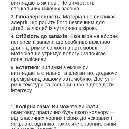
виглядають як нові. Не вимагають
спеціальних миючих засобів.
Гіпоалергенність
: Матеріал не викликає
алергії, що робить його безпечним для
дітей та людей із чутливою шкірою.
Стійкість до запахів
: Екошкіра не вбирає
неприємні запахи, що особливо важливо
для підтримки свіжості в автомобілі.
Матеріал не утримує вологу і запобігає
появі плісняви.
Естетика
: Килимки з екошкіри
виглядають стильно та елегантно, додаючи
преміум-вид вашому автомобілю. Доступні
різні текстури та кольори, щоб відповідати
інтер'єру.
Колірна гама
: Ви можете вибрати
окантовку практично будь-якого кольору —
від класичних чорних і сірих до яскравих і
яскравих відтінків, таких як червоний, синій