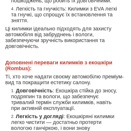
пошкоджень, що робить їх довговічними.
Легкість та гнучкість
: Килимки з EVA легкі
та гнучкі, що спрощує їх встановлення та
зняття.
Ці килимки ідеально підходять для захисту
автомобіля від забруднень і вологи,
забезпечуючи зручність використання та
довговічність.
Доповнені переваги килимків з екошкіри
(Rombus):
Ті, хто хоче надати своєму автомобілю преміум-
вид та покращити естетику салону.
Довговічність
: Екошкіра стійка до зносу,
подряпин та вологи, що забезпечує
тривалий термін служби килимків, навіть
при активній експлуатації.
Легкість у догляді
: Екошкіряні килимки
легко чистити — достатньо протерти
вологою ганчіркою, і вони знову