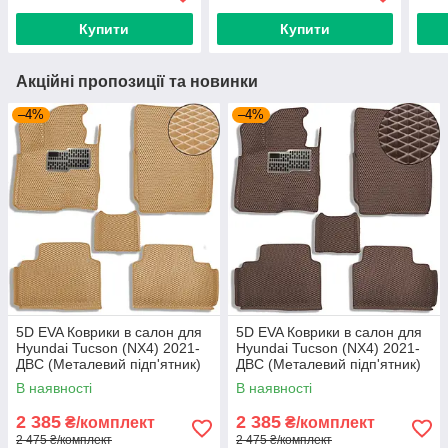
Купити
Купити
Акційні пропозиції та новинки
–4%
–4%
5D EVA Коврики в салон для
5D EVA Коврики в салон для
Hyundai Tucson (NX4) 2021-
Hyundai Tucson (NX4) 2021-
ДВС (Металевий підп'ятник)
ДВС (Металевий підп'ятник)
Бежевый-Бежевий кант 5 шт
Коричневі 5 шт
В наявності
В наявності
2 385
2 385
₴/комплект
₴/комплект
2 475 ₴/комплект
2 475 ₴/комплект