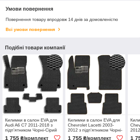
Умови повернення
Повернення товару впродовж 14 днів за домовленістю
Всі умови повернення
Подібні товари компанії
Килимки в салон EVA для
Килимки в салон EVA для
Кили
Audi A6 С7 2011-2018 з
Chevrolet Lacetti 2003-
Chev
підп'ятником Чорні-Сірий
2012 з підп'ятником Чорні-
2012
кант 5 шт.
Коричневий кант 5 шт
Черв
1 755
1 755
1 7
₴/комплект
₴/комплект