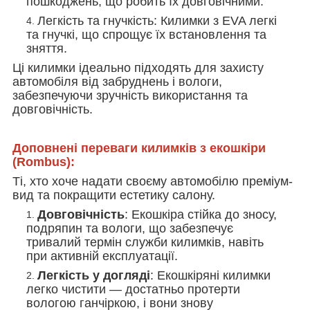
пошкоджень, що робить їх довговічними.
Легкість та гнучкість
: Килимки з EVA легкі
та гнучкі, що спрощує їх встановлення та
зняття.
Ці килимки ідеально підходять для захисту
автомобіля від забруднень і вологи,
забезпечуючи зручність використання та
довговічність.
Доповнені переваги килимків з екошкіри
(Rombus):
Ті, хто хоче надати своєму автомобілю преміум-
вид та покращити естетику салону.
Довговічність
: Екошкіра стійка до зносу,
подряпин та вологи, що забезпечує
тривалий термін служби килимків, навіть
при активній експлуатації.
Легкість у догляді
: Екошкіряні килимки
легко чистити — достатньо протерти
вологою ганчіркою, і вони знову