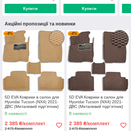
Купити
Купити
Акційні пропозиції та новинки
–4%
–4%
5D EVA Коврики в салон для
5D EVA Коврики в салон для
Hyundai Tucson (NX4) 2021-
Hyundai Tucson (NX4) 2021-
ДВС (Металевий підп'ятник)
ДВС (Металевий підп'ятник)
Бежевый-Бежевий кант 5 шт
Коричневі 5 шт
В наявності
В наявності
2 385
2 385
₴/комплект
₴/комплект
2 475 ₴/комплект
2 475 ₴/комплект