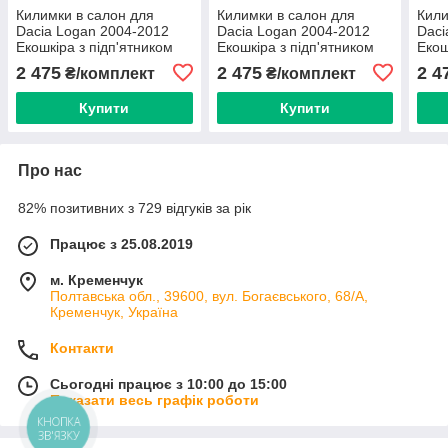
Килимки в салон для
Килимки в салон для
Кили
Dacia Logan 2004-2012
Dacia Logan 2004-2012
Daci
Екошкіра з підп'ятником
Екошкіра з підп'ятником
Екош
Бежеві 5 шт (Rombus)
Бежеві 5 шт (Rombus)
Кори
2 475
2 475
2 4
₴/комплект
₴/комплект
Купити
Купити
Про нас
82% позитивних з 729 відгуків за рік
Працює з 25.08.2019
м. Кременчук
Полтавська обл., 39600, вул. Богаєвського, 68/А,
Кременчук, Україна
Контакти
Сьогодні працює з 10:00 до 15:00
Показати весь графік роботи
КНОПКА
ЗВ'ЯЗКУ