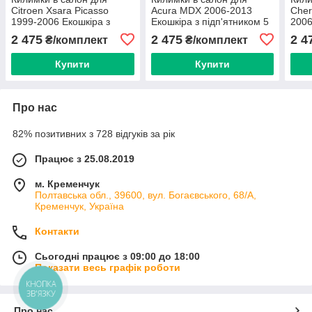
Citroen Xsara Picasso
Acura MDX 2006-2013
Cher
1999-2006 Екошкіра з
Екошкіра з підп'ятником 5
2006
підп'ятником 5 шт
шт (Rombus)
підп
2 475
2 475
2 4
₴/комплект
₴/комплект
(Rombus)
(Ro
Купити
Купити
Про нас
82% позитивних з 728 відгуків за рік
Працює з 25.08.2019
м. Кременчук
Полтавська обл., 39600, вул. Богаєвського, 68/А,
Кременчук, Україна
Контакти
Сьогодні працює з 09:00 до 18:00
Показати весь графік роботи
КНОПКА
ЗВ'ЯЗКУ
Про нас