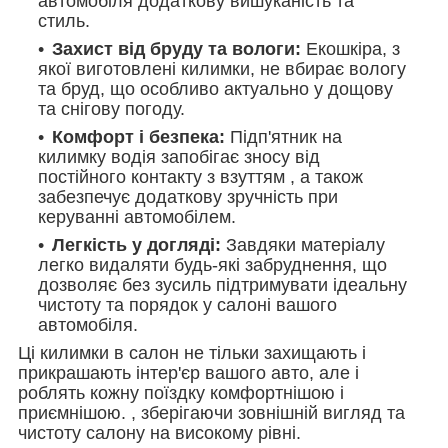
автомобіля додаткову вишуканість та
стиль.
Захист від бруду та вологи:
Екошкіра, з
якої виготовлені килимки, не вбирає вологу
та бруд, що особливо актуально у дощову
та снігову погоду.
Комфорт і безпека:
Підп'ятник на
килимку водія запобігає зносу від
постійного контакту з взуттям , а також
забезпечує додаткову зручність при
керуванні автомобілем.
Легкість у догляді:
Завдяки матеріалу
легко видаляти будь-які забруднення, що
дозволяє без зусиль підтримувати ідеальну
чистоту та порядок у салоні вашого
автомобіля.
Ці килимки в салон не тільки захищають і
прикрашають інтер'єр вашого авто, але і
роблять кожну поїздку комфортнішою і
приємнішою. , зберігаючи зовнішній вигляд та
чистоту салону на високому рівні.