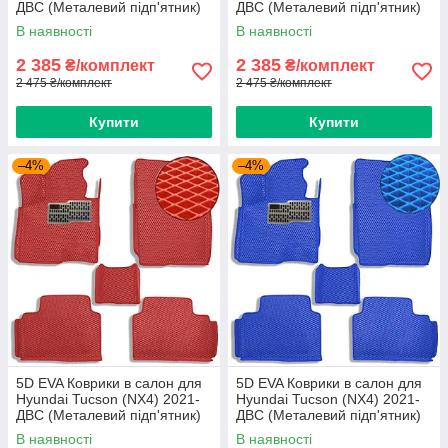
ДВС (Металевий підп'ятник)
ДВС (Металевий підп'ятник)
Бежевый-Бежевий кант 5 шт
Коричневі 5 шт
В наявності
В наявності
2 385
2 385
₴/комплект
₴/комплект
2 475 ₴/комплект
2 475 ₴/комплект
Купити
Купити
–4%
–4%
5D EVA Коврики в салон для
5D EVA Коврики в салон для
Hyundai Tucson (NX4) 2021-
Hyundai Tucson (NX4) 2021-
ДВС (Металевий підп'ятник)
ДВС (Металевий підп'ятник)
Червоні 5 шт
Синий-Синій кант 5 шт
В наявності
В наявності