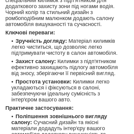
спеціальний килимок з підп'ятником для
додаткового захисту зони під ногами водія.
Чорний колір та стильний дизайн з
ромбоподібним малюнком додають салону
автомобіля вишуканості та сучасності.
Ключові переваги:
Зручність догляду:
Матеріал килимків
легко чиститься, що дозволяє легко
підтримувати чистоту в салон автомобіля.
Захист салону:
Килимки з підп'ятником
ефективно захищають підлогу автомобіля
від зносу, зберігаючи її первісний вигляд.
Простота установки:
Килимки легко
укладаються і фіксуються в салоні,
забезпечуючи ідеальну сумісність з
інтер'єром вашого авто.
Практичне застосування:
Поліпшення зовнішнього вигляду
салону:
Сучасний дизайн та якісні
матеріали додадуть інтер'єру вашого