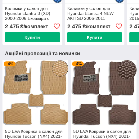
Килимки у салон для
Килимки у салон для
Кили
Hyundai Elantra 3 (XD)
Hyundai Elantra 4 NEW
Hyun
2000-2006 Екошкіра с
АКП SD 2006-2011
2015
подпятником 5 шт
Екошкіра с подпятником 5
подп
2 475
2 475
2 4
₴/комплект
₴/комплект
(Rombus)
шт (Rombus)
(Ro
Купити
Купити
Акційні пропозиції та новинки
–4%
–4%
5D EVA Коврики в салон для
5D EVA Коврики в салон для
Hyundai Tucson (NX4) 2021-
Hyundai Tucson (NX4) 2021-