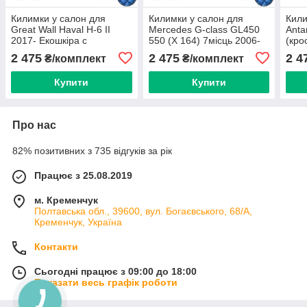
Килимки у салон для
Килимки у салон для
Кили
Great Wall Haval H-6 ІІ
Mercedes G-class GL450
Anta
2017- Екошкіра с
550 (Х 164) 7місць 2006-
(кро
подпятником 5 шт
2012 Екошкіра с
Екош
2 475
2 475
2 4
₴/комплект
₴/комплект
(Rombus)
подпятником 5 шт
шт (
(Rombus)
Купити
Купити
Про нас
82% позитивних з 735 відгуків за рік
Працює з 25.08.2019
м. Кременчук
Полтавська обл., 39600, вул. Богаєвського, 68/А,
Кременчук, Україна
Контакти
Сьогодні працює з 09:00 до 18:00
Показати весь графік роботи