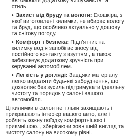
автомобіля додаткову вишуканість та
стиль.
Захист від бруду та вологи:
Екошкіра, з
якої виготовлені килимки, не вбирає вологу
та бруд, що особливо актуально у дощову
та снігову погоду.
Комфорт і безпека:
Підп'ятник на
килимку водія запобігає зносу від
постійного контакту з взуттям , а також
забезпечує додаткову зручність при
керуванні автомобілем.
Легкість у догляді:
Завдяки матеріалу
легко видаляти будь-які забруднення, що
дозволяє без зусиль підтримувати ідеальну
чистоту та порядок у салоні вашого
автомобіля.
Ці килимки в салон не тільки захищають і
прикрашають інтер'єр вашого авто, але і
роблять кожну поїздку комфортнішою і
приємнішою. , зберігаючи зовнішній вигляд та
чистоту салону на високому рівні.