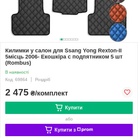
Килимки у салон для Ssang Yong Rexton-ІІ
5місць 2006- Екошкіра с подпятником 5 шт
(Rombus)
В наявності
Код: 69864
Роздріб
2 475
₴/комплект
Купити
або
Купити з