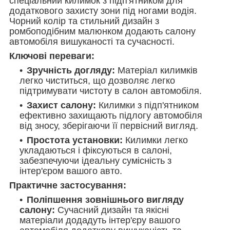
спеціальний килимок з підп'ятником для
додаткового захисту зони під ногами водія.
Чорний колір та стильний дизайн з
ромбоподібним малюнком додають салону
автомобіля вишуканості та сучасності.
Ключові переваги:
Зручність догляду:
Матеріал килимків
легко чиститься, що дозволяє легко
підтримувати чистоту в салон автомобіля.
Захист салону:
Килимки з підп'ятником
ефективно захищають підлогу автомобіля
від зносу, зберігаючи її первісний вигляд.
Простота установки:
Килимки легко
укладаються і фіксуються в салоні,
забезпечуючи ідеальну сумісність з
інтер'єром вашого авто.
Практичне застосування:
Поліпшення зовнішнього вигляду
салону:
Сучасний дизайн та якісні
матеріали додадуть інтер'єру вашого