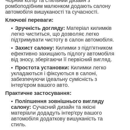
Чорний колір та стильний дизайн з
ромбоподібним малюнком додають салону
автомобіля вишуканості та сучасності.
Ключові переваги:
Зручність догляду:
Матеріал килимків
легко чиститься, що дозволяє легко
підтримувати чистоту в салон автомобіля.
Захист салону:
Килимки з підп'ятником
ефективно захищають підлогу автомобіля
від зносу, зберігаючи її первісний вигляд.
Простота установки:
Килимки легко
укладаються і фіксуються в салоні,
забезпечуючи ідеальну сумісність з
інтер'єром вашого авто.
Практичне застосування:
Поліпшення зовнішнього вигляду
салону:
Сучасний дизайн та якісні
матеріали додадуть інтер'єру вашого
автомобіля додаткову вишуканість та
стиль.