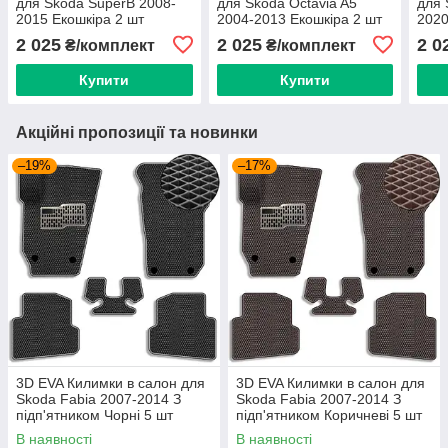
для Skoda SuperB 2008-
для Skoda Octavia A5
для 
2015 Екошкіра 2 шт
2004-2013 Екошкіра 2 шт
2020
(Rombus)
(Rombus)
подп
2 025
2 025
2 0
₴/комплект
₴/комплект
(Ro
Купити
Купити
Акційні пропозиції та новинки
–19%
–17%
3D EVA Килимки в салон для
3D EVA Килимки в салон для
Skoda Fabia 2007-2014 З
Skoda Fabia 2007-2014 З
підп'ятником Чорні 5 шт
підп'ятником Коричневі 5 шт
В наявності
В наявності