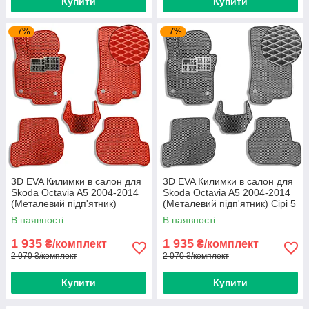
Купити
Купити
–7%
–7%
3D EVA Килимки в салон для
3D EVA Килимки в салон для
Skoda Octavia A5 2004-2014
Skoda Octavia A5 2004-2014
(Металевий підп'ятник)
(Металевий підп'ятник) Сірі 5
Червоні 5 шт
шт
В наявності
В наявності
1 935
1 935
₴/комплект
₴/комплект
2 070 ₴/комплект
2 070 ₴/комплект
Купити
Купити