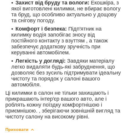
Захист від бруду та вологи:
Екошкіра, з
якої виготовлені килимки, не вбирає вологу
та бруд, що особливо актуально у дощову
та снігову погоду.
Комфорт і безпека:
Підп'ятник на
килимку водія запобігає зносу від
постійного контакту з взуттям , а також
забезпечує додаткову зручність при
керуванні автомобілем.
Легкість у догляді:
Завдяки матеріалу
легко видаляти будь-які забруднення, що
дозволяє без зусиль підтримувати ідеальну
чистоту та порядок у салоні вашого
автомобіля.
Ці килимки в салон не тільки захищають і
прикрашають інтер'єр вашого авто, але і
роблять кожну поїздку комфортнішою і
приємнішою. , зберігаючи зовнішній вигляд та
чистоту салону на високому рівні.
Приховати