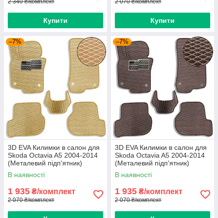
2 340 ₴/комплект
2 070 ₴/комплект
Купити
Купити
–7%
–7%
3D EVA Килимки в салон для
3D EVA Килимки в салон для
Skoda Octavia A5 2004-2014
Skoda Octavia A5 2004-2014
(Металевий підп'ятник)
(Металевий підп'ятник)
Бежеві 5 шт
Коричневі 5 шт
В наявності
В наявності
1 935
1 935
₴/комплект
₴/комплект
2 070 ₴/комплект
2 070 ₴/комплект