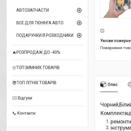
АВТОЗАПЧАСТИ
ВСЕ ДЛЯ ТЮНІНГА АВТО
ПОДАРУНКИ Й РОЗХОДНИКИ
повернення тов
🔥РОЗПРОДАЖ ДО -40%
⛄ТОП ЗИМНИХ ТОВАРІВ
😎ТОП ЛІТНІХ ТОВАРІВ
Опис
✍🏻 Відгуки
Чорний,Біли
Комплектаці
📞 Контакти
ремонтн
інструм