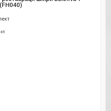
 (FH040)
лект
-69