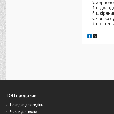
зерново
підклад
шкіряни
чашка с
шпатель
ТОП продажів
Накидки для сидінь
Чохли для коліс