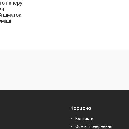
го паперу
ки
й шматок
уміші
Корисно
Контакти
Обмін і повернення