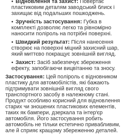
Відновлення та захист:
Повертає
пластиковим деталям заводський блиск і
захищає від подальших пошкоджень.
Зручність застосування:
Губка в
комплекті дозволяє легко та рівномірно
наносити поліроль на потрібні поверхні.
Швидкий результат:
Після нанесення
створює на поверхні міцний захисний шар,
який миттєво покращує зовнішній вигляд.
Захист:
Засіб забезпечує збереження
ефекту, запобігаючи вицвітанню та зносу.
Застосування:
Цей поліроль є відновником
пластику для автомобілістів, які бажають
підтримувати зовнішній вигляд свого
транспортного засобу в належному стані.
Продукт особливо корисний для відновлення
старих чи зношених пластикових елементів,
таких як бампери, дзеркала та інтер'єр
автомобіля. Його застосування робить
автомобіль не тільки естетично привабливим,
але й сприяє кращому збереженню деталей.