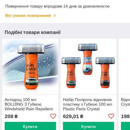
Повернення товару впродовж 14 днів за домовленістю
Всі умови повернення
Подібні товари компанії
Антидощ 100 мл
Набір Поліроль відновник
Відн
BOLIJING З Губкою
пластику з Губкою 100 мл
Crys
Windshield Rain Repellent
Plastic Parts Crystal
(FH084-1)
Coating (FH084-3)
208
629,01
198
₴
₴
Купити
Купити