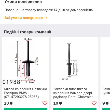
Умови повернення
Повернення товару впродовж 14 днів за домовленістю
Всі умови повернення
Подібні товари компанії
Кліпса кріплення Натискна
Заклепки пластикова
Закл
Розпірна BMW
кріплення бампер двері
(уні
(07147293278 25035)
радіатор Ford, Chevrolet
C1988
Chrysler Rivet (C3452)
10
10
9
₴
₴
₴