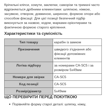
Кріпильні кліпси, хомути, заклепки, саморізи та тримачі часто
відрізняються дрібними елементами: шляпкою, ніжкою,
засувкою, отвором, довжиною, шириною, формою опори або
способом фіксації. Для цієї позиції безпечний підбір
виконується за назвою, кодом, марками-орієнтирами та
фактичною формою старого кріплення.
Характеристики та сумісність
Тип товару
карабін із замком
Призначення
швидкого з'єднання або
фіксації допоміжних
елементів
Логіка підбору
за номерами CA-SC5 і за
розміром 5х49мм
Номери для звірки
CA-SC5
Код позиції
CA-SC5
Розмір/діаметр
5х49мм
ЩО ПЕРЕВІРИТИ ПЕРЕД ПОКУПКОЮ
Порівняйте форму старої деталі: шляпку, ніжку,