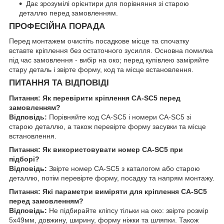
Дає зрозумілі орієнтири для порівняння зі старою
деталлю перед замовленням.
ПРОФЕСІЙНА ПОРАДА
Перед монтажем очистіть посадкове місце та спочатку
вставте кріплення без остаточного зусилля. Основна помилка
під час замовлення - вибір на око; перед купівлею заміряйте
стару деталь і звірте форму, код та місце встановлення.
ПИТАННЯ ТА ВІДПОВІДІ
Питання: Як перевірити кріплення CA-SC5 перед
замовленням?
Відповідь:
Порівняйте код CA-SC5 і номери CA-SC5 зі
старою деталлю, а також перевірте форму засувки та місце
встановлення.
Питання: Як використовувати номер CA-SC5 при
підборі?
Відповідь:
Звірте номер CA-SC5 з каталогом або старою
деталлю, потім перевірте форму, посадку та напрям монтажу.
Питання: Які параметри виміряти для кріплення CA-SC5
перед замовленням?
Відповідь:
Не підбирайте кліпсу тільки на око: звірте розмір
5х49мм, довжину, ширину, форму ніжки та шляпки. Також