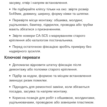
засувку, отвір і напрям встановлення.
Не підбирайте кліпсу тільки на око: звірте розмір
5х49мм, довжину, ширину, форму ніжки та шляпки.
Перевірте місце монтажу: обшивка, молдинг,
ущільнювач, бампер, підкрилок, проводка або трубки
мають збігатися з призначенням.
Звірте номери CA-SC5 з маркуванням старого
кріплення або каталогом постачальника.
Перед остаточною фіксацією зробіть примірку без
надмірного зусилля.
Ключові переваги
Допомагає відновити штатну фіксацію після
демонтажу або поломки старого кріплення.
Підбір за кодом, формою та місцем встановлення
зменшує ризик помилки.
Підходить для ремонтної заміни, коли збігаються
посадка, засувка та напрям монтажу.
Корисна позиція для робіт з обшивкою, молдингами,
ущільнювачами, проводкою або зовнішнім пластиком.