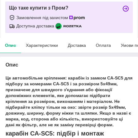
Що таке купити з Пром?
Замовлення під захистом
Доступна доставка
Опис
Характеристики
Доставка
Оплата
Умови п
Опис
Це автомобільне кріплення: карабін із замком CA-SC5 для
підбору за номерами CA-SC5 і за розміром 5х49мм,
призначене для швидкого з'єднання або фіксації
допоміжних елементів, яке допомагає підібрати
кріплення за розміром, виконанням і матеріалом. Не
підбирайте кліпсу тільки на око: звірте розмір 5х49мм,
довжину, ширину, форму ніжки та шляпки. Якщо в назві є
марка, код, сторона або кількість, використовуйте ці
дані як фільтр, але не як заміну перевірці форми.
карабін CA-SC5: підбір і монтаж