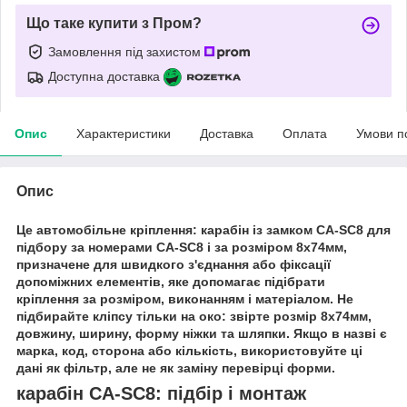
Що таке купити з Пром?
Замовлення під захистом
Доступна доставка
Опис
Характеристики
Доставка
Оплата
Умови п
Опис
Це автомобільне кріплення: карабін із замком CA-SC8 для
підбору за номерами CA-SC8 і за розміром 8х74мм,
призначене для швидкого з'єднання або фіксації
допоміжних елементів, яке допомагає підібрати
кріплення за розміром, виконанням і матеріалом. Не
підбирайте кліпсу тільки на око: звірте розмір 8х74мм,
довжину, ширину, форму ніжки та шляпки. Якщо в назві є
марка, код, сторона або кількість, використовуйте ці
дані як фільтр, але не як заміну перевірці форми.
карабін CA-SC8: підбір і монтаж