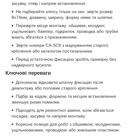
засувку, отвір і напрям встановлення.
Не підбирайте кліпсу тільки на око: звірте розмір
8х74мм, довжину, ширину, форму ніжки та шляпки.
Перевірте місце монтажу: обшивка, молдинг,
ущільнювач, бампер, підкрилок, проводка або трубки
мають збігатися з призначенням.
Звірте номери CA-SC8 з маркуванням старого
кріплення або каталогом постачальника.
Перед остаточною фіксацією зробіть примірку без
надмірного зусилля.
Ключові переваги
Допомагає відновити штатну фіксацію після
демонтажу або поломки старого кріплення.
Підбір за кодом, формою та місцем встановлення
зменшує ризик помилки.
Підходить для ремонтної заміни, коли збігаються
посадка, засувка та напрям монтажу.
Корисна позиція для робіт з обшивкою, молдингами,
ущільнювачами, проводкою або зовнішнім пластиком.