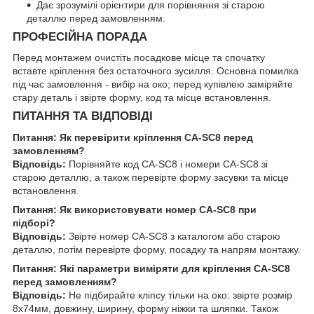
Дає зрозумілі орієнтири для порівняння зі старою
деталлю перед замовленням.
ПРОФЕСІЙНА ПОРАДА
Перед монтажем очистіть посадкове місце та спочатку
вставте кріплення без остаточного зусилля. Основна помилка
під час замовлення - вибір на око; перед купівлею заміряйте
стару деталь і звірте форму, код та місце встановлення.
ПИТАННЯ ТА ВІДПОВІДІ
Питання: Як перевірити кріплення CA-SC8 перед
замовленням?
Відповідь:
Порівняйте код CA-SC8 і номери CA-SC8 зі
старою деталлю, а також перевірте форму засувки та місце
встановлення.
Питання: Як використовувати номер CA-SC8 при
підборі?
Відповідь:
Звірте номер CA-SC8 з каталогом або старою
деталлю, потім перевірте форму, посадку та напрям монтажу.
Питання: Які параметри виміряти для кріплення CA-SC8
перед замовленням?
Відповідь:
Не підбирайте кліпсу тільки на око: звірте розмір
8х74мм, довжину, ширину, форму ніжки та шляпки. Також