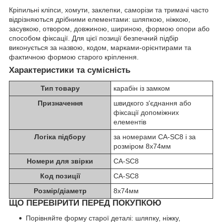
Кріпильні кліпси, хомути, заклепки, саморізи та тримачі часто
відрізняються дрібними елементами: шляпкою, ніжкою,
засувкою, отвором, довжиною, шириною, формою опори або
способом фіксації. Для цієї позиції безпечний підбір
виконується за назвою, кодом, марками-орієнтирами та
фактичною формою старого кріплення.
Характеристики та сумісність
Тип товару
карабін із замком
Призначення
швидкого з'єднання або
фіксації допоміжних
елементів
Логіка підбору
за номерами CA-SC8 і за
розміром 8х74мм
Номери для звірки
CA-SC8
Код позиції
CA-SC8
Розмір/діаметр
8х74мм
ЩО ПЕРЕВІРИТИ ПЕРЕД ПОКУПКОЮ
Порівняйте форму старої деталі: шляпку, ніжку,