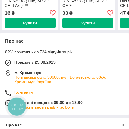
DIN 5299C (1шт.) APRO
DIN 5299C (1шт.) APRO
DIN 
CF-8 Акція!!!
CF-9
CF-
16
33
47
₴
₴
Купити
Купити
Про нас
82% позитивних з 724 відгуків за рік
Працює з 25.08.2019
м. Кременчук
Полтавська обл., 39600, вул. Богаєвського, 68/А,
Кременчук, Україна
Контакти
Сьогодні працює з 09:00 до 18:00
КНОПКА
Показати весь графік роботи
ЗВ'ЯЗКУ
Про нас