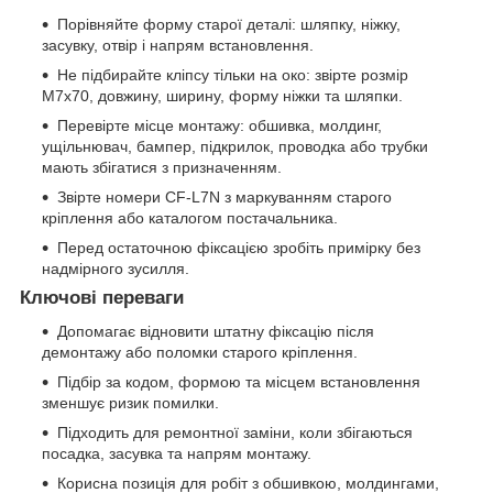
Порівняйте форму старої деталі: шляпку, ніжку,
засувку, отвір і напрям встановлення.
Не підбирайте кліпсу тільки на око: звірте розмір
M7x70, довжину, ширину, форму ніжки та шляпки.
Перевірте місце монтажу: обшивка, молдинг,
ущільнювач, бампер, підкрилок, проводка або трубки
мають збігатися з призначенням.
Звірте номери CF-L7N з маркуванням старого
кріплення або каталогом постачальника.
Перед остаточною фіксацією зробіть примірку без
надмірного зусилля.
Ключові переваги
Допомагає відновити штатну фіксацію після
демонтажу або поломки старого кріплення.
Підбір за кодом, формою та місцем встановлення
зменшує ризик помилки.
Підходить для ремонтної заміни, коли збігаються
посадка, засувка та напрям монтажу.
Корисна позиція для робіт з обшивкою, молдингами,