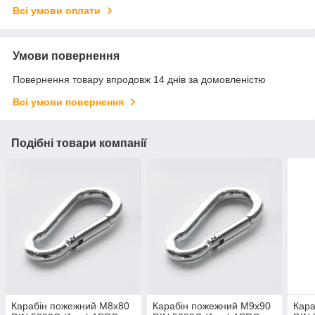
Всі умови оплати
Умови повернення
Повернення товару впродовж 14 днів за домовленістю
Всі умови повернення
Подібні товари компанії
Карабін пожежний М8х80
Карабін пожежний М9х90
Кара