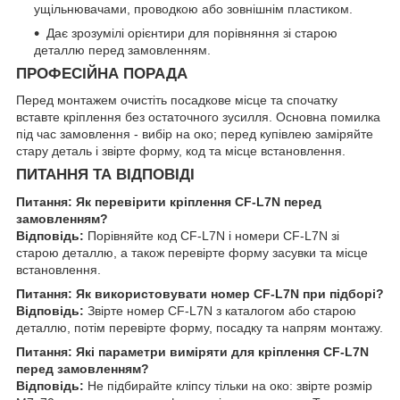
ущільнювачами, проводкою або зовнішнім пластиком.
Дає зрозумілі орієнтири для порівняння зі старою
деталлю перед замовленням.
ПРОФЕСІЙНА ПОРАДА
Перед монтажем очистіть посадкове місце та спочатку
вставте кріплення без остаточного зусилля. Основна помилка
під час замовлення - вибір на око; перед купівлею заміряйте
стару деталь і звірте форму, код та місце встановлення.
ПИТАННЯ ТА ВІДПОВІДІ
Питання: Як перевірити кріплення CF-L7N перед
замовленням?
Відповідь:
Порівняйте код CF-L7N і номери CF-L7N зі
старою деталлю, а також перевірте форму засувки та місце
встановлення.
Питання: Як використовувати номер CF-L7N при підборі?
Відповідь:
Звірте номер CF-L7N з каталогом або старою
деталлю, потім перевірте форму, посадку та напрям монтажу.
Питання: Які параметри виміряти для кріплення CF-L7N
перед замовленням?
Відповідь:
Не підбирайте кліпсу тільки на око: звірте розмір