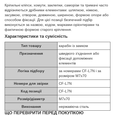
Кріпильні кліпси, хомути, заклепки, саморізи та тримачі часто
відрізняються дрібними елементами: шляпкою, ніжкою,
засувкою, отвором, довжиною, шириною, формою опори або
способом фіксації. Для цієї позиції безпечний підбір
виконується за назвою, кодом, марками-орієнтирами та
фактичною формою старого кріплення.
Характеристики та сумісність
Тип товару
карабін із замком
Призначення
швидкого з'єднання або
фіксації допоміжних
елементів
Логіка підбору
за номерами CF-L7N і за
розміром M7x70
Номери для звірки
CF-L7N
Код позиції
CF-L7N
Розмір/діаметр
M7x70
Виконання
нержавіюча сталь
ЩО ПЕРЕВІРИТИ ПЕРЕД ПОКУПКОЮ