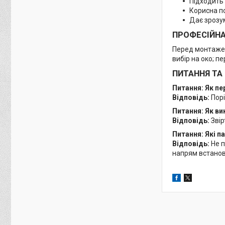
Підходить 
Корисна п
Дає зрозу
ПРОФЕСІЙН
Перед монтажем
вибір на око; п
ПИТАННЯ ТА
Питання: Як п
Відповідь:
Порі
Питання: Як ви
Відповідь:
Звір
Питання: Які 
Відповідь:
Не п
напрям встановл