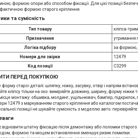
ною, формою опори або способом фіксації. Для цієї позиції безпеч
 фактичною формою старого кріплення.
ики та сумісність
Тип товару
кліпса-трим
Призначення
утримання п
Логіка підбору
за формою,
Номери для звірки
12479
Код позиції
C3299
ИТИ ПЕРЕД ПОКУПКОЮ
 форму старої деталі: шляпку, ніжку, засувку, отвір і напрям встано
йте кліпсу тільки на око: виміряйте довжину, ширину, форму ніжки 
місце монтажу: обшивка, молдинг, ущільнювач, бампер, підкрилок,
мери 12479 з маркуванням старого кріплення або каталогом постач
сальної позиції не шукайте сумісність з моделлю авто: перевіряйте
еваги
 відновити штатну фіксацію після демонтажу або поломки старого 
 кодом, формою та місцем встановлення зменшує ризик помилки.