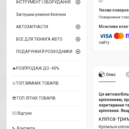
ІНСТРУМЕНТ І ОБОРУДАННЯ
Заглушки ременя безпеки
повернення тов
АВТОЗАПЧАСТИ
ВСЕ ДЛЯ ТЮНІНГА АВТО
сайту.
ПОДАРУНКИ Й РОЗХОДНИКИ
🔥РОЗПРОДАЖ ДО -40%
Опис
⛄ТОП ЗИМНИХ ТОВАРІВ
Це автомобіль
😎ТОП ЛІТНІХ ТОВАРІВ
кріпленням, пр
перетирання та
кріплення. Якщо
✍🏻 Відгуки
кліпса-трим
Кріпильні кліпс
📞 Контакти