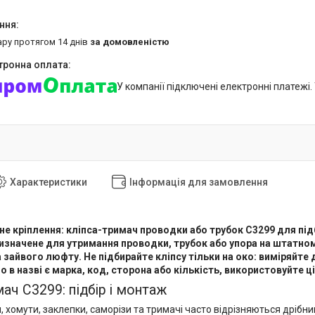
ару протягом 14 днів
за домовленістю
У компанії підключені електронні платежі
Характеристики
Інформація для замовлення
не кріплення: кліпса-тримач проводки або трубок C3299 для пі
изначене для утримання проводки, трубок або упора на штатно
 зайвого люфту. Не підбирайте кліпсу тільки на око: виміряйте
 в назві є марка, код, сторона або кількість, використовуйте ці 
ач C3299: підбір і монтаж
и, хомути, заклепки, саморізи та тримачі часто відрізняються дріб