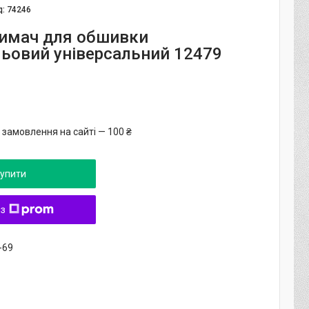
д:
74246
римач для обшивки
льовий універсальний 12479
 замовлення на сайті — 100 ₴
упити
 з
-69