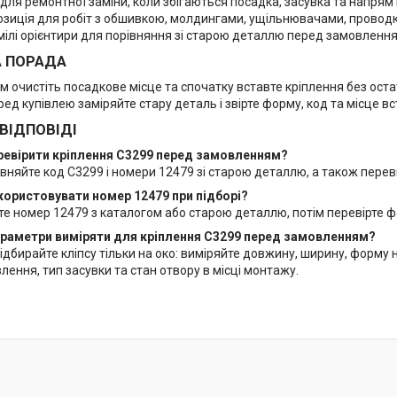
для ремонтної заміни, коли збігаються посадка, засувка та напрям
озиція для робіт з обшивкою, молдингами, ущільнювачами, проводк
мілі орієнтири для порівняння зі старою деталлю перед замовлення
А ПОРАДА
 очистіть посадкове місце та спочатку вставте кріплення без оста
еред купівлею заміряйте стару деталь і звірте форму, код та місце в
 ВІДПОВІДІ
еревірити кріплення C3299 перед замовленням?
вняйте код C3299 і номери 12479 зі старою деталлю, а також перев
користовувати номер 12479 при підборі?
те номер 12479 з каталогом або старою деталлю, потім перевірте 
параметри виміряти для кріплення C3299 перед замовленням?
ідбирайте кліпсу тільки на око: виміряйте довжину, ширину, форму 
ення, тип засувки та стан отвору в місці монтажу.