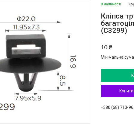
В наявності
Ко
Кліпса т
багатоці
(C3299)
10 ₴
Мінімальна сума
К
Купити
+380 (68) 713-96