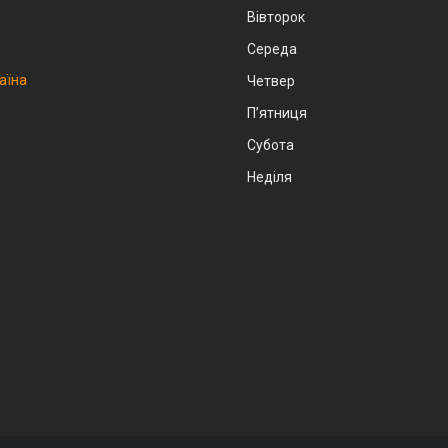
Вівторок
Середа
аїна
Четвер
Пʼятниця
Субота
Неділя