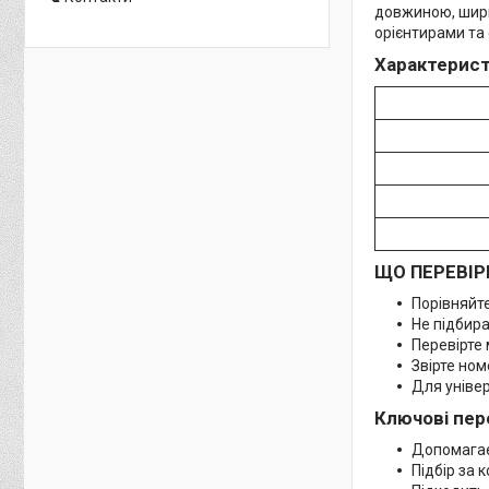
довжиною, шири
орієнтирами та
Характерист
ЩО ПЕРЕВІР
Порівняйте
Не підбира
Перевірте 
Звірте но
Для універ
Ключові пер
Допомагає
Підбір за