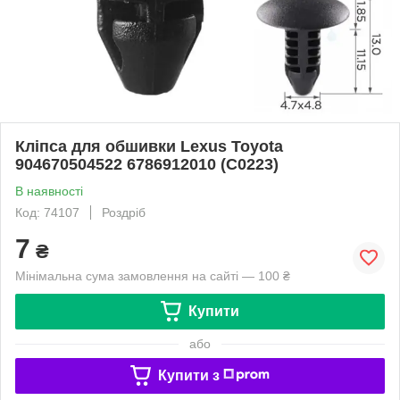
Кліпса для обшивки Lexus Toyota
904670504522 6786912010 (C0223)
В наявності
Код: 74107
Роздріб
7
₴
Мінімальна сума замовлення на сайті — 100 ₴
Купити
або
Купити з