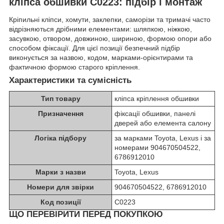
кліпса обшивки C0223: підбір і монтаж
Кріпильні кліпси, хомути, заклепки, саморізи та тримачі часто
відрізняються дрібними елементами: шляпкою, ніжкою,
засувкою, отвором, довжиною, шириною, формою опори або
способом фіксації. Для цієї позиції безпечний підбір
виконується за назвою, кодом, марками-орієнтирами та
фактичною формою старого кріплення.
Характеристики та сумісність
Тип товару
кліпса кріплення обшивки
Призначення
фіксації обшивки, панелі
дверей або елемента салону
Логіка підбору
за марками Toyota, Lexus і за
номерами 904670504522,
6786912010
Марки з назви
Toyota, Lexus
Номери для звірки
904670504522, 6786912010
Код позиції
C0223
ЩО ПЕРЕВІРИТИ ПЕРЕД ПОКУПКОЮ