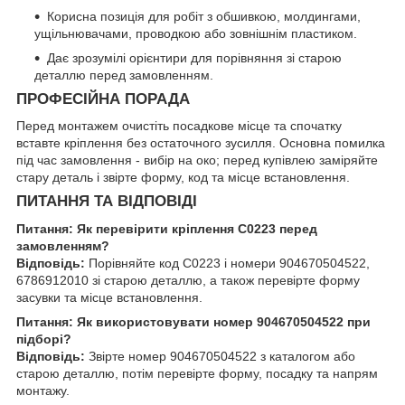
Корисна позиція для робіт з обшивкою, молдингами,
ущільнювачами, проводкою або зовнішнім пластиком.
Дає зрозумілі орієнтири для порівняння зі старою
деталлю перед замовленням.
ПРОФЕСІЙНА ПОРАДА
Перед монтажем очистіть посадкове місце та спочатку
вставте кріплення без остаточного зусилля. Основна помилка
під час замовлення - вибір на око; перед купівлею заміряйте
стару деталь і звірте форму, код та місце встановлення.
ПИТАННЯ ТА ВІДПОВІДІ
Питання: Як перевірити кріплення C0223 перед
замовленням?
Відповідь:
Порівняйте код C0223 і номери 904670504522,
6786912010 зі старою деталлю, а також перевірте форму
засувки та місце встановлення.
Питання: Як використовувати номер 904670504522 при
підборі?
Відповідь:
Звірте номер 904670504522 з каталогом або
старою деталлю, потім перевірте форму, посадку та напрям
монтажу.