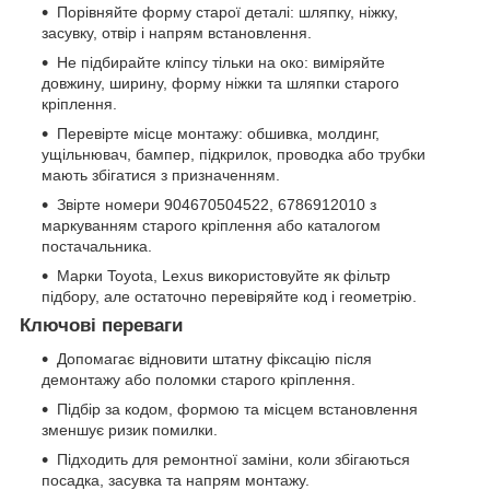
Порівняйте форму старої деталі: шляпку, ніжку,
засувку, отвір і напрям встановлення.
Не підбирайте кліпсу тільки на око: виміряйте
довжину, ширину, форму ніжки та шляпки старого
кріплення.
Перевірте місце монтажу: обшивка, молдинг,
ущільнювач, бампер, підкрилок, проводка або трубки
мають збігатися з призначенням.
Звірте номери 904670504522, 6786912010 з
маркуванням старого кріплення або каталогом
постачальника.
Марки Toyota, Lexus використовуйте як фільтр
підбору, але остаточно перевіряйте код і геометрію.
Ключові переваги
Допомагає відновити штатну фіксацію після
демонтажу або поломки старого кріплення.
Підбір за кодом, формою та місцем встановлення
зменшує ризик помилки.
Підходить для ремонтної заміни, коли збігаються
посадка, засувка та напрям монтажу.