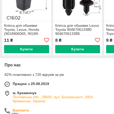
Кліпса для обшивки
Кліпса для обшивки Lexus
Кліп
Toyota, Lexus, Honda
Toyota 9046706133B0
Niss
(9018906065, 90189-
9046706133B5
Toyo
06065, 14230) (C1602)
9046706133C0 (C376)
Rena
11
8
9
₴
₴
₴
Купити
Купити
Про нас
82% позитивних з 720 відгуків за рік
Працює з 25.08.2019
м. Кременчук
Полтавська обл., 39600, вул. Богаєвського, 68/А,
Кременчук, Україна
Контакти