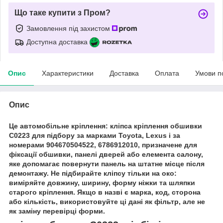
Що таке купити з Пром?
Замовлення під захистом
Доступна доставка
Опис
Характеристики
Доставка
Оплата
Умови п
Опис
Це автомобільне кріплення: кліпса кріплення обшивки
C0223 для підбору за марками Toyota, Lexus і за
номерами 904670504522, 6786912010, призначене для
фіксації обшивки, панелі дверей або елемента салону,
яке допомагає повернути панель на штатне місце після
демонтажу. Не підбирайте кліпсу тільки на око:
виміряйте довжину, ширину, форму ніжки та шляпки
старого кріплення. Якщо в назві є марка, код, сторона
або кількість, використовуйте ці дані як фільтр, але не
як заміну перевірці форми.