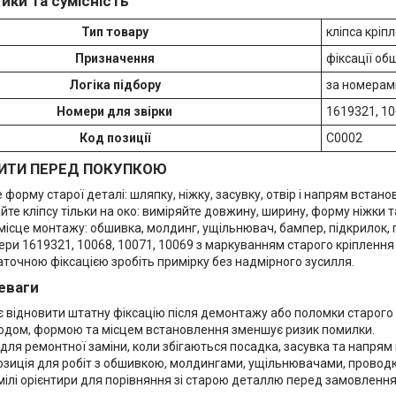
ики та сумісність
Тип товару
кліпса кріп
Призначення
фіксації об
Логіка підбору
за номерами
Номери для звірки
1619321, 10
Код позиції
C0002
ИТИ ПЕРЕД ПОКУПКОЮ
 форму старої деталі: шляпку, ніжку, засувку, отвір і напрям встано
йте кліпсу тільки на око: виміряйте довжину, ширину, форму ніжки 
місце монтажу: обшивка, молдинг, ущільнювач, бампер, підкрилок,
ери 1619321, 10068, 10071, 10069 з маркуванням старого кріпленн
точною фіксацією зробіть примірку без надмірного зусилля.
еваги
 відновити штатну фіксацію після демонтажу або поломки старого 
 кодом, формою та місцем встановлення зменшує ризик помилки.
для ремонтної заміни, коли збігаються посадка, засувка та напрям
озиція для робіт з обшивкою, молдингами, ущільнювачами, проводк
мілі орієнтири для порівняння зі старою деталлю перед замовлення