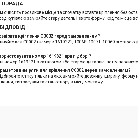
А ПОРАДА
 очистіть посадкове місце та спочатку вставте кріплення без оста
еред купівлею заміряйте стару деталь і звірте форму, код та місце в
 ВІДПОВІДІ
еревірити кріплення C0002 перед замовленням?
вняйте код C0002 і номери 1619321, 10068, 10071, 10069 зі старою 
користовувати номер 1619321 при підборі?
те номер 1619321 з каталогом або старою деталлю, потім перевірт
параметри виміряти для кріплення C0002 перед замовленням?
ідбирайте кліпсу тільки на око: виміряйте довжину, ширину, форму 
ення, тип засувки та стан отвору в місці монтажу.