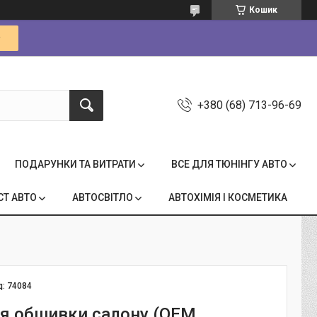
Кошик
+380 (68) 713-96-69
ПОДАРУНКИ ТА ВИТРАТИ
ВСЕ ДЛЯ ТЮНІНГУ АВТО
СТ АВТО
АВТОСВІТЛО
АВТОХІМІЯ І КОСМЕТИКА
д:
74084
ля обшивки салону (ОЕМ