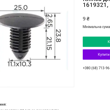
1619321, 
9 ₴
Мінімальна сума
К
Купити
+380 (68) 713-96