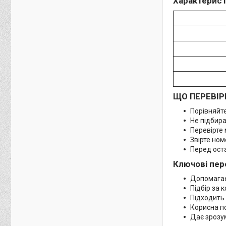
Характерист
ЩО ПЕРЕВІР
Порівняйте
Не підбира
Перевірте 
Звірте ном
Перед оста
Ключові пер
Допомагає
Підбір за
Підходить 
Корисна п
Дає зрозу