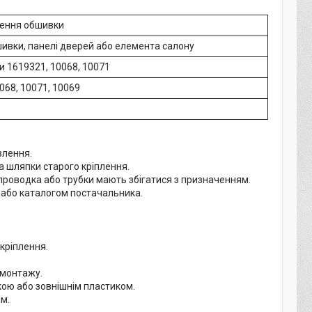
лення обшивки
шивки, панелі дверей або елемента салону
 1619321, 10068, 10071
068, 10071, 10069
влення.
та шляпки старого кріплення.
 проводка або трубки мають збігатися з призначенням.
я або каталогом постачальника.
кріплення.
 монтажу.
ою або зовнішнім пластиком.
м.