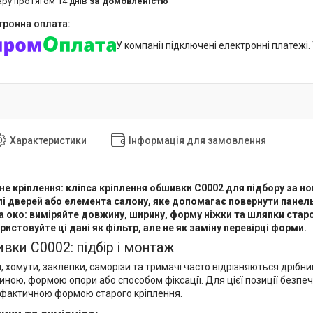
ару протягом 14 днів
за домовленістю
У компанії підключені електронні платежі
Характеристики
Інформація для замовлення
е кріплення: кліпса кріплення обшивки C0002 для підбору за но
і дверей або елемента салону, яке допомагає повернути панель
на око: виміряйте довжину, ширину, форму ніжки та шляпки старо
ристовуйте ці дані як фільтр, але не як заміну перевірці форми.
ивки C0002: підбір і монтаж
и, хомути, заклепки, саморізи та тримачі часто відрізняються дріб
ною, формою опори або способом фіксації. Для цієї позиції безпеч
 фактичною формою старого кріплення.