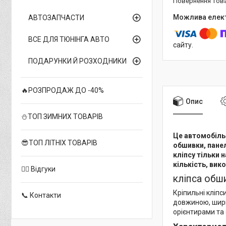
повернення тов
АВТОЗАПЧАСТИ
ВСЕ ДЛЯ ТЮНІНГА АВТО
сайту.
ПОДАРУНКИ Й РОЗХОДНИКИ
🔥РОЗПРОДАЖ ДО -40%
Опис
⛄ТОП ЗИМНИХ ТОВАРІВ
Це автомобільн
😎ТОП ЛІТНІХ ТОВАРІВ
обшивки, панел
кліпсу тільки 
кількість, вико
✍🏻 Відгуки
кліпса обш
Кріпильні кліпс
📞 Контакти
довжиною, шири
орієнтирами та