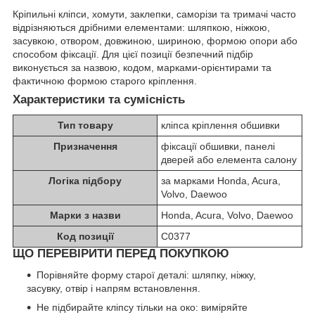
Кріпильні кліпси, хомути, заклепки, саморізи та тримачі часто
відрізняються дрібними елементами: шляпкою, ніжкою,
засувкою, отвором, довжиною, шириною, формою опори або
способом фіксації. Для цієї позиції безпечний підбір
виконується за назвою, кодом, марками-орієнтирами та
фактичною формою старого кріплення.
Характеристики та сумісність
Тип товару
кліпса кріплення обшивки
Призначення
фіксації обшивки, панелі
дверей або елемента салону
Логіка підбору
за марками Honda, Acura,
Volvo, Daewoo
Марки з назви
Honda, Acura, Volvo, Daewoo
Код позиції
C0377
ЩО ПЕРЕВІРИТИ ПЕРЕД ПОКУПКОЮ
Порівняйте форму старої деталі: шляпку, ніжку,
засувку, отвір і напрям встановлення.
Не підбирайте кліпсу тільки на око: виміряйте