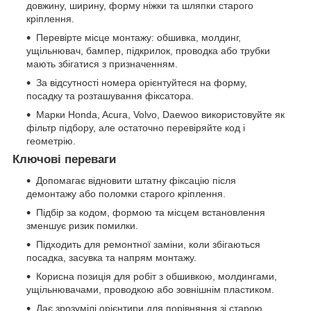
довжину, ширину, форму ніжки та шляпки старого
кріплення.
Перевірте місце монтажу: обшивка, молдинг,
ущільнювач, бампер, підкрилок, проводка або трубки
мають збігатися з призначенням.
За відсутності номера орієнтуйтеся на форму,
посадку та розташування фіксатора.
Марки Honda, Acura, Volvo, Daewoo використовуйте як
фільтр підбору, але остаточно перевіряйте код і
геометрію.
Ключові переваги
Допомагає відновити штатну фіксацію після
демонтажу або поломки старого кріплення.
Підбір за кодом, формою та місцем встановлення
зменшує ризик помилки.
Підходить для ремонтної заміни, коли збігаються
посадка, засувка та напрям монтажу.
Корисна позиція для робіт з обшивкою, молдингами,
ущільнювачами, проводкою або зовнішнім пластиком.
Дає зрозумілі орієнтири для порівняння зі старою