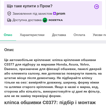
Що таке купити з Пром?
Замовлення під захистом
Доступна доставка
Опис
Характеристики
Доставка
Оплата
Умови п
Опис
Це автомобільне кріплення: кліпса кріплення обшивки
C0377 для підбору за марками Honda, Acura, Volvo,
Daewoo, призначене для фіксації обшивки, панелі дверей
або елемента салону, яке допомагає повернути панель на
штатне місце після демонтажу. Не підбирайте кліпсу
тільки на око: виміряйте довжину, ширину, форму ніжки
та шляпки старого кріплення. Якщо в назві є марка, код,
сторона або кількість, використовуйте ці дані як фільтр,
але не як заміну перевірці форми.
кліпса обшивки C0377: підбір і монтаж