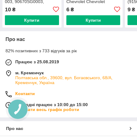
003, 90670SG0003,
Chevrolet Chevrolet
(915
91626-SH3-003,
Daewoo Ford Opel
SNA-
10
6
9
₴
₴
₴
91626SH3003, 14304)
20514862 (C0514)
(C0381)
Купити
Купити
Про нас
82% позитивних з 733 відгуків за рік
Працює з 25.08.2019
м. Кременчук
Полтавська обл., 39600, вул. Богаєвського, 68/А,
Кременчук, Україна
Контакти
Сьогодні працює з 10:00 до 15:00
Показати весь графік роботи
Про нас