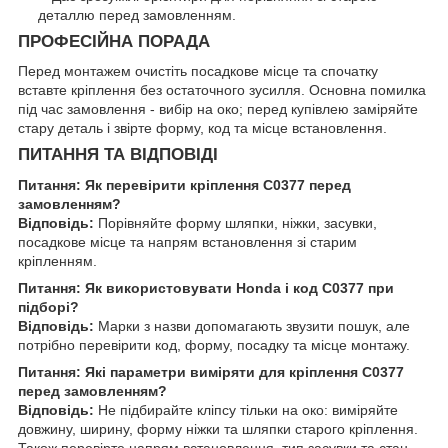
деталлю перед замовленням.
ПРОФЕСІЙНА ПОРАДА
Перед монтажем очистіть посадкове місце та спочатку
вставте кріплення без остаточного зусилля. Основна помилка
під час замовлення - вибір на око; перед купівлею заміряйте
стару деталь і звірте форму, код та місце встановлення.
ПИТАННЯ ТА ВІДПОВІДІ
Питання: Як перевірити кріплення C0377 перед
замовленням?
Відповідь:
Порівняйте форму шляпки, ніжки, засувки,
посадкове місце та напрям встановлення зі старим
кріпленням.
Питання: Як використовувати Honda і код C0377 при
підборі?
Відповідь:
Марки з назви допомагають звузити пошук, але
потрібно перевірити код, форму, посадку та місце монтажу.
Питання: Які параметри виміряти для кріплення C0377
перед замовленням?
Відповідь:
Не підбирайте кліпсу тільки на око: виміряйте
довжину, ширину, форму ніжки та шляпки старого кріплення.