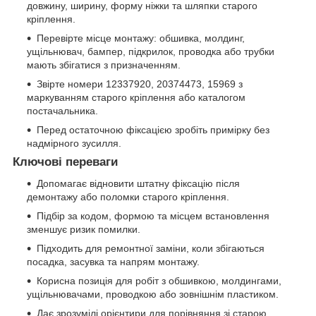
довжину, ширину, форму ніжки та шляпки старого
кріплення.
Перевірте місце монтажу: обшивка, молдинг,
ущільнювач, бампер, підкрилок, проводка або трубки
мають збігатися з призначенням.
Звірте номери 12337920, 20374473, 15969 з
маркуванням старого кріплення або каталогом
постачальника.
Перед остаточною фіксацією зробіть примірку без
надмірного зусилля.
Ключові переваги
Допомагає відновити штатну фіксацію після
демонтажу або поломки старого кріплення.
Підбір за кодом, формою та місцем встановлення
зменшує ризик помилки.
Підходить для ремонтної заміни, коли збігаються
посадка, засувка та напрям монтажу.
Корисна позиція для робіт з обшивкою, молдингами,
ущільнювачами, проводкою або зовнішнім пластиком.
Дає зрозумілі орієнтири для порівняння зі старою