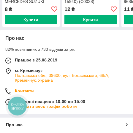
MERCEDES SUZUKI
15940) (C0038)
968
(A0009905792 15295)
V989
8
12
11
₴
₴
(C1950)
(C00
Купити
Купити
Про нас
82% позитивних з 730 відгуків за рік
Працює з 25.08.2019
м. Кременчук
Полтавська обл., 39600, вул. Богаєвського, 68/А,
Кременчук, Україна
Контакти
Сьогодні працює з 10:00 до 15:00
КНОПКА
Показати весь графік роботи
ЗВ'ЯЗКУ
Про нас