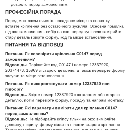
деталлю перед замовленням.
ПРОФЕСІЙНА ПОРАДА
Перед монтажем очистіть посадкове місце та спочатку
вставте кріплення без остаточного зусилля. Основна помилка
під час замовлення - вибір на око; перед купівлею заміряйте
стару деталь і звірте форму, код та місце встановлення.
ПИТАННЯ ТА ВІДПОВІДІ
Питання: Як перевірити кріплення C0147 перед
замовленням?
Відповідь:
Порівняйте код C0147 і номери 12337920,
20374473, 15969 зі старою деталлю, а також перевірте форму
засувки та місце встановлення.
Питання: Як використовувати номер 12337920 при
підборі?
Відповідь:
Звірте номер 12337920 з каталогом або старою
деталлю, потім перевірте форму, посадку та напрям монтажу.
Питання: Які параметри виміряти для кріплення C0147
перед замовленням?
Відповідь:
Не підбирайте кліпсу тільки на око: виміряйте
довжину, ширину, форму ніжки та шляпки старого кріплення.