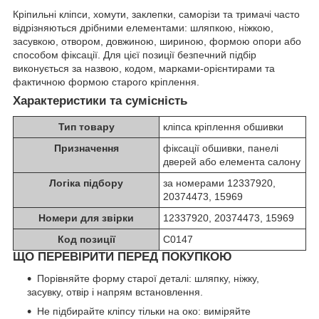
Кріпильні кліпси, хомути, заклепки, саморізи та тримачі часто
відрізняються дрібними елементами: шляпкою, ніжкою,
засувкою, отвором, довжиною, шириною, формою опори або
способом фіксації. Для цієї позиції безпечний підбір
виконується за назвою, кодом, марками-орієнтирами та
фактичною формою старого кріплення.
Характеристики та сумісність
Тип товару
кліпса кріплення обшивки
Призначення
фіксації обшивки, панелі
дверей або елемента салону
Логіка підбору
за номерами 12337920,
20374473, 15969
Номери для звірки
12337920, 20374473, 15969
Код позиції
C0147
ЩО ПЕРЕВІРИТИ ПЕРЕД ПОКУПКОЮ
Порівняйте форму старої деталі: шляпку, ніжку,
засувку, отвір і напрям встановлення.
Не підбирайте кліпсу тільки на око: виміряйте