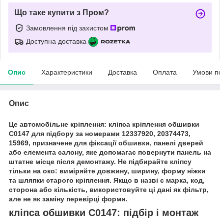
Що таке купити з Пром?
Замовлення під захистом
Доступна доставка
Опис
Характеристики
Доставка
Оплата
Умови п
Опис
Це автомобільне кріплення: кліпса кріплення обшивки
C0147 для підбору за номерами 12337920, 20374473,
15969, призначене для фіксації обшивки, панелі дверей
або елемента салону, яке допомагає повернути панель на
штатне місце після демонтажу. Не підбирайте кліпсу
тільки на око: виміряйте довжину, ширину, форму ніжки
та шляпки старого кріплення. Якщо в назві є марка, код,
сторона або кількість, використовуйте ці дані як фільтр,
але не як заміну перевірці форми.
кліпса обшивки C0147: підбір і монтаж