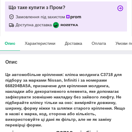
Що таке купити з Пром?
Замовлення під захистом
Доступна доставка
Опис
Характеристики
Доставка
Оплата
Умови п
Опис
Це автомобільне кріплення: кліпса молдинга C3718 для
підбору за марками Nissan, Infiniti і за номерами
668204BA5A, призначене для кріплення молдинга,
накладки або декоративного елемента, яке допомагає
зафіксувати зовнішню накладку без зайвого люфту. Не
підбирайте кліпсу тільки на око: виміряйте довжину,
ширину, форму ніжки та шляпки старого кріплення. Якщо
в назві є марка, код, сторона або кількість,
використовуйте ці дані як фільтр, але не як заміну
перевірці форми.