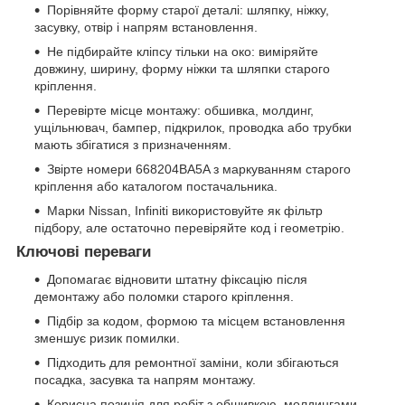
Порівняйте форму старої деталі: шляпку, ніжку,
засувку, отвір і напрям встановлення.
Не підбирайте кліпсу тільки на око: виміряйте
довжину, ширину, форму ніжки та шляпки старого
кріплення.
Перевірте місце монтажу: обшивка, молдинг,
ущільнювач, бампер, підкрилок, проводка або трубки
мають збігатися з призначенням.
Звірте номери 668204BA5A з маркуванням старого
кріплення або каталогом постачальника.
Марки Nissan, Infiniti використовуйте як фільтр
підбору, але остаточно перевіряйте код і геометрію.
Ключові переваги
Допомагає відновити штатну фіксацію після
демонтажу або поломки старого кріплення.
Підбір за кодом, формою та місцем встановлення
зменшує ризик помилки.
Підходить для ремонтної заміни, коли збігаються
посадка, засувка та напрям монтажу.
Корисна позиція для робіт з обшивкою, молдингами,