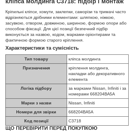
кліпса молдинга C3718: підбір і монтаж
Кріпильні кліпси, хомути, заклепки, саморізи та тримачі часто
відрізняються дрібними елементами: шляпкою, ніжкою,
засувкою, отвором, довжиною, шириною, формою опори або
способом фіксації. Для цієї позиції безпечний підбір
виконується за назвою, кодом, марками-орієнтирами та
фактичною формою старого кріплення.
Характеристики та сумісність
Тип товару
кліпса молдинга
Призначення
кріплення молдинга,
накладки або декоративного
елемента
Логіка підбору
за марками Nissan, Infiniti і за
номерами 668204BA5A
Марки з назви
Nissan, Infiniti
Номери для звірки
668204BA5A
Код позиції
C3718
ЩО ПЕРЕВІРИТИ ПЕРЕД ПОКУПКОЮ