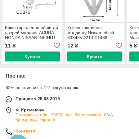
Кліпса кріплення обшивки
Кліпса кріплення
Кліп
дверей молдинг ACURA
молдингу Nissan Infiniti
капот
HONDA NISSAN INFINITI
63848VD210 C1438
Mazd
TOYOTA LEXUS
W500
11
12
5
₴
₴
₴
MITSUBISHI (C0876)
Купити
Купити
Про нас
82% позитивних з 727 відгуків за рік
Працює з 25.08.2019
м. Кременчук
Полтавська обл., 39600, вул. Богаєвського, 68/А,
Кременчук, Україна
Контакти