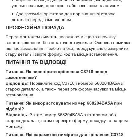
ущільнювачами, проводкою або зовнішнім пластиком.
Дає зрозумілі орієнтири для порівняння зі старою
деталлю перед замовленням.
ПРОФЕСІЙНА ПОРАДА
Перед монтажем очистіть посадкове місце та спочатку
вставте кріплення без остаточного зусилля. Основна помилка
під час замовлення - вибір на око; перед купівлею заміряйте
стару деталь і звірте форму, код та місце встановлення.
ПИТАННЯ ТА ВІДПОВІДІ
Питання: Як перевірити кріплення C3718 перед
замовленням?
Відповідь:
Порівняйте код C3718 і номери 668204BA5A зі
старою деталлю, а також перевірте форму засувки та місце
встановлення.
Питання: Як використовувати номер 668204BA5A при
підборі?
Відповідь:
Звірте номер 668204BA5A з каталогом або
старою деталлю, потім перевірте форму, посадку та напрям
монтажу.
Питання: Які параметри виміряти для кріплення C3718