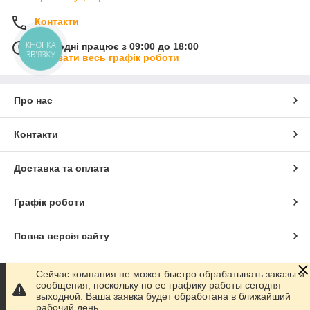
Контакти
КНОПКА
Сьогодні працює з 09:00 до 18:00
ЗВ'ЯЗКУ
Показати весь графік роботи
Про нас
Контакти
Доставка та оплата
Графік роботи
Повна версія сайту
Сайт створено на маркетплейсі
Prom.ua
Сейчас компания не может быстро обрабатывать заказы и
сообщения, поскольку по ее графику работы сегодня
выходной. Ваша заявка будет обработана в ближайший
Політика конфіденційності
рабочий день.