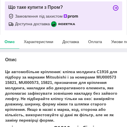
Що таке купити з Пром?
Замовлення під захистом
Доступна доставка
Опис
Характеристики
Доставка
Оплата
Умови п
Опис
Це автомобільне кріплення: кліпса молдинга C1916 для
підбору за марками Mitsubishi і за номерами MU000573
15821, MU000573, 15821, призначене для кріплення
молдинга, накладки або декоративного елемента, яке
допомагає зафіксувати зовнішню накладку без зайвого
люфту. Не підбирайте кліпсу тільки на око: виміряйте
довжину, ширину, форму ніжки та шляпки старого
кріплення. Якщо в назві є марка, код, сторона або
кількість, використовуйте ці дані як фільтр, але не як
заміну перевірці форми.