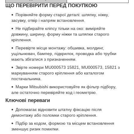
ЩО ПЕРЕВІРИТИ ПЕРЕД ПОКУПКОЮ
Порівняйте форму старої деталі: шляпку, ніжку,
засувку, отвір і напрям встановлення.
Не підбирайте кліпсу тільки на око: виміряйте
довжину, ширину, форму ніжки та шляпки старого
кріплення.
Перевірте місце монтажу: обшивка, молдинг,
ущільнювач, бампер, підкрилок, проводка або трубки
мають збігатися з призначенням.
Звірте номери MU000573 15821, MU000573, 15821 з
маркуванням старого кріплення або каталогом
постачальника.
Марки Mitsubishi використовуйте як фільтр підбору,
але остаточно перевіряйте код і геометрію.
Ключові переваги
Допомагає відновити штатну фіксацію після
демонтажу або поломки старого кріплення.
Підбір за кодом, формою та місцем встановлення
зменшує ризик помилки.