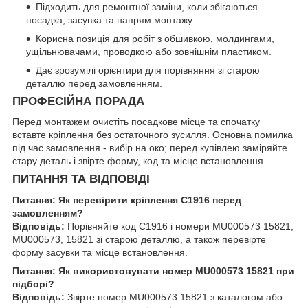
Підходить для ремонтної заміни, коли збігаються
посадка, засувка та напрям монтажу.
Корисна позиція для робіт з обшивкою, молдингами,
ущільнювачами, проводкою або зовнішнім пластиком.
Дає зрозумілі орієнтири для порівняння зі старою
деталлю перед замовленням.
ПРОФЕСІЙНА ПОРАДА
Перед монтажем очистіть посадкове місце та спочатку
вставте кріплення без остаточного зусилля. Основна помилка
під час замовлення - вибір на око; перед купівлею заміряйте
стару деталь і звірте форму, код та місце встановлення.
ПИТАННЯ ТА ВІДПОВІДІ
Питання: Як перевірити кріплення C1916 перед
замовленням?
Відповідь:
Порівняйте код C1916 і номери MU000573 15821,
MU000573, 15821 зі старою деталлю, а також перевірте
форму засувки та місце встановлення.
Питання: Як використовувати номер MU000573 15821 при
підборі?
Відповідь:
Звірте номер MU000573 15821 з каталогом або