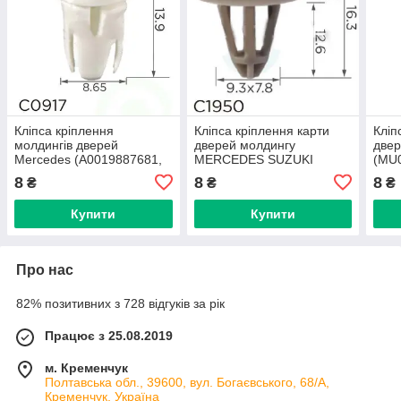
Кліпса кріплення
Кліпса кріплення карти
Кліп
молдингів дверей
дверей молдингу
две
Mercedes (A0019887681,
MERCEDES SUZUKI
(MU
71368, 14019) (C0917)
(A0009905792 15295)
1582
8
8
8
₴
₴
₴
(C1950)
Купити
Купити
Про нас
82% позитивних з 728 відгуків за рік
Працює з 25.08.2019
м. Кременчук
Полтавська обл., 39600, вул. Богаєвського, 68/А,
Кременчук, Україна