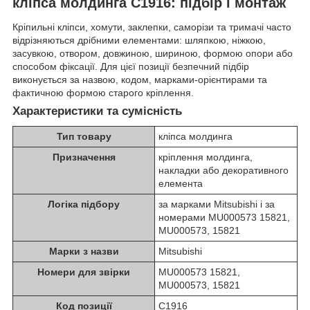
кліпса молдинга C1916: підбір і монтаж
Кріпильні кліпси, хомути, заклепки, саморізи та тримачі часто
відрізняються дрібними елементами: шляпкою, ніжкою,
засувкою, отвором, довжиною, шириною, формою опори або
способом фіксації. Для цієї позиції безпечний підбір
виконується за назвою, кодом, марками-орієнтирами та
фактичною формою старого кріплення.
Характеристики та сумісність
Тип товару
кліпса молдинга
Призначення
кріплення молдинга,
накладки або декоративного
елемента
Логіка підбору
за марками Mitsubishi і за
номерами MU000573 15821,
MU000573, 15821
Марки з назви
Mitsubishi
Номери для звірки
MU000573 15821,
MU000573, 15821
Код позиції
C1916