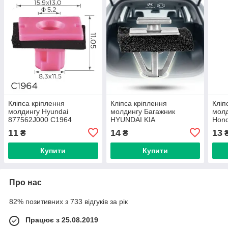
Кліпса кріплення
Кліпса кріплення
Кліп
молдингу Hyundai
молдингу Багажник
молд
877562J000 C1964
HYUNDAI KIA
Hon
(873822W000 87382-
877
11
14
13
₴
₴
2W000 15237) C3040
C16
Купити
Купити
Про нас
82% позитивних з 733 відгуків за рік
Працює з 25.08.2019