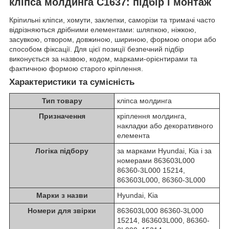
кліпса молдинга C1637: підбір і монтаж
Кріпильні кліпси, хомути, заклепки, саморізи та тримачі часто
відрізняються дрібними елементами: шляпкою, ніжкою,
засувкою, отвором, довжиною, шириною, формою опори або
способом фіксації. Для цієї позиції безпечний підбір
виконується за назвою, кодом, марками-орієнтирами та
фактичною формою старого кріплення.
Характеристики та сумісність
Тип товару
кліпса молдинга
Призначення
кріплення молдинга,
накладки або декоративного
елемента
Логіка підбору
за марками Hyundai, Kia і за
номерами 863603L000
86360-3L000 15214,
863603L000, 86360-3L000
Марки з назви
Hyundai, Kia
Номери для звірки
863603L000 86360-3L000
15214, 863603L000, 86360-