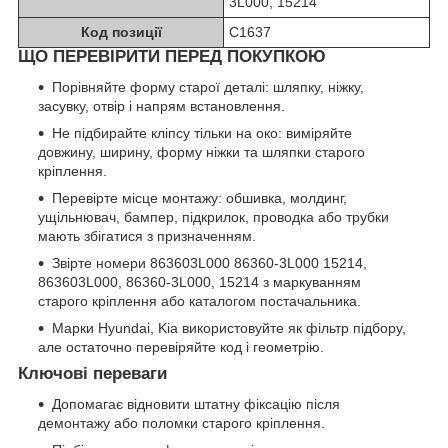
3L000, 15214
Код позиції
C1637
ЩО ПЕРЕВІРИТИ ПЕРЕД ПОКУПКОЮ
Порівняйте форму старої деталі: шляпку, ніжку,
засувку, отвір і напрям встановлення.
Не підбирайте кліпсу тільки на око: виміряйте
довжину, ширину, форму ніжки та шляпки старого
кріплення.
Перевірте місце монтажу: обшивка, молдинг,
ущільнювач, бампер, підкрилок, проводка або трубки
мають збігатися з призначенням.
Звірте номери 863603L000 86360-3L000 15214,
863603L000, 86360-3L000, 15214 з маркуванням
старого кріплення або каталогом постачальника.
Марки Hyundai, Kia використовуйте як фільтр підбору,
але остаточно перевіряйте код і геометрію.
Ключові переваги
Допомагає відновити штатну фіксацію після
демонтажу або поломки старого кріплення.