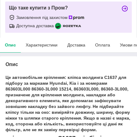
Що таке купити з Пром?
Замовлення під захистом
Доступна доставка
Опис
Характеристики
Доставка
Оплата
Умови п
Опис
Це автомобільне кріплення: кліпса молдинга C1637 для
підбору за марками Hyundai, Kia і за номерами
863603L000 86360-3L000 15214, 863603L000, 86360-3L000,
призначене для кріплення молдинга, накладки або
декоративного елемента, яке допомагає зафіксувати
зовнішню накладку без зайвого люфту. Не підбирайте
кліпсу тільки на око: виміряйте довжину, ширину, форму
ніжки та шляпки старого кріплення. Якщо в назві є марка,
код, сторона або кількість, використовуйте ці дані як
фільтр, але не як заміну перевірці форми.