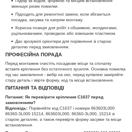
Підбір за кодом, формою та місцем встановлення
зменшує ризик помилки.
Підходить для ремонтної заміни, коли збігаються
посадка, засувка та напрям монтажу.
Корисна позиція для робіт з обшивкою, молдингами,
ущільнювачами, проводкою або зовнішнім пластиком.
Дає зрозумілі орієнтири для порівняння зі старою
деталлю перед замовленням.
ПРОФЕСІЙНА ПОРАДА
Перед монтажем очистіть посадкове місце та спочатку
вставте кріплення без остаточного зусилля. Основна помилка
під час замовлення - вибір на око; перед купівлею заміряйте
стару деталь і звірте форму, код та місце встановлення.
ПИТАННЯ ТА ВІДПОВІДІ
Питання: Як перевірити кріплення C1637 перед
замовленням?
Відповідь:
Порівняйте код C1637 і номери 863603L000
86360-3L000 15214, 863603L000, 86360-3L000, 15214 зі
старою деталлю, а також перевірте форму засувки та місце
встановлення.