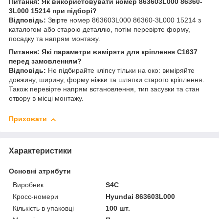
Питання: Як використовувати номер 863603L000 86360-
3L000 15214 при підборі?
Відповідь:
Звірте номер 863603L000 86360-3L000 15214 з
каталогом або старою деталлю, потім перевірте форму,
посадку та напрям монтажу.
Питання: Які параметри виміряти для кріплення C1637
перед замовленням?
Відповідь:
Не підбирайте кліпсу тільки на око: виміряйте
довжину, ширину, форму ніжки та шляпки старого кріплення.
Також перевірте напрям встановлення, тип засувки та стан
отвору в місці монтажу.
Приховати
Характеристики
Основні атрибути
Виробник
S4C
Кросс-номери
Hyundai 863603L000
Кількість в упаковці
100 шт.