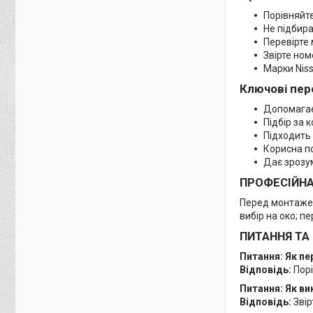
Порівняйте
Не підбира
Перевірте 
Звірте но
Марки Niss
Ключові пер
Допомагає
Підбір за
Підходить 
Корисна п
Дає зрозу
ПРОФЕСІЙН
Перед монтажем
вибір на око; п
ПИТАННЯ ТА
Питання: Як п
Відповідь:
Порі
Питання: Як в
Відповідь:
Звір