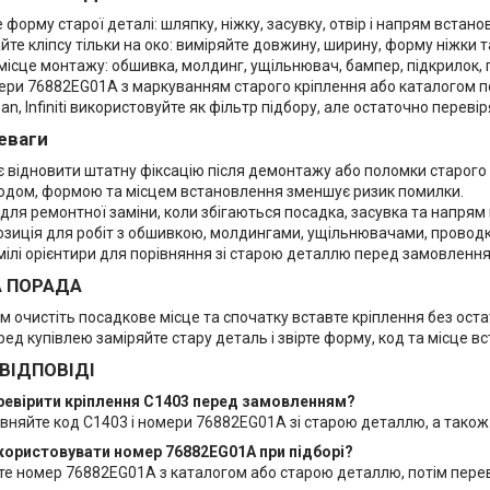
 форму старої деталі: шляпку, ніжку, засувку, отвір і напрям встано
йте кліпсу тільки на око: виміряйте довжину, ширину, форму ніжки 
місце монтажу: обшивка, молдинг, ущільнювач, бампер, підкрилок,
мери 76882EG01A з маркуванням старого кріплення або каталогом 
an, Infiniti використовуйте як фільтр підбору, але остаточно перевір
еваги
 відновити штатну фіксацію після демонтажу або поломки старого 
 кодом, формою та місцем встановлення зменшує ризик помилки.
для ремонтної заміни, коли збігаються посадка, засувка та напрям
озиція для робіт з обшивкою, молдингами, ущільнювачами, проводк
мілі орієнтири для порівняння зі старою деталлю перед замовлення
А ПОРАДА
 очистіть посадкове місце та спочатку вставте кріплення без оста
еред купівлею заміряйте стару деталь і звірте форму, код та місце в
 ВІДПОВІДІ
еревірити кріплення C1403 перед замовленням?
вняйте код C1403 і номери 76882EG01A зі старою деталлю, а також
икористовувати номер 76882EG01A при підборі?
те номер 76882EG01A з каталогом або старою деталлю, потім перев