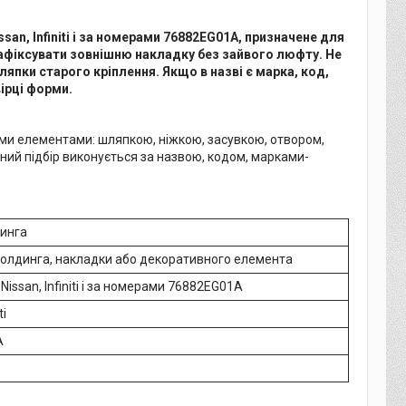
an, Infiniti і за номерами 76882EG01A, призначене для
афіксувати зовнішню накладку без зайвого люфту. Не
ляпки старого кріплення. Якщо в назві є марка, код,
вірці форми.
ними елементами: шляпкою, ніжкою, засувкою, отвором,
ний підбір виконується за назвою, кодом, марками-
динга
молдинга, накладки або декоративного елемента
Nissan, Infiniti і за номерами 76882EG01A
ti
A