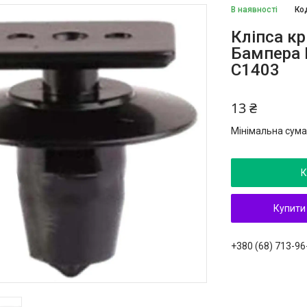
В наявності
Ко
Кліпса к
Бампера N
C1403
13 ₴
Мінімальна сума
К
Купити
+380 (68) 713-96