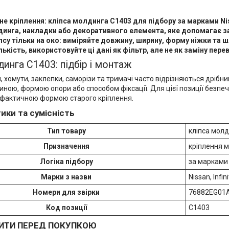
е кріплення: кліпса молдинга C1403 для підбору за марками Niss
динга, накладки або декоративного елемента, яке допомагає з
псу тільки на око: виміряйте довжину, ширину, форму ніжки та ш
лькість, використовуйте ці дані як фільтр, але не як заміну пере
инга C1403: підбір і монтаж
и, хомути, заклепки, саморізи та тримачі часто відрізняються дріб
ною, формою опори або способом фіксації. Для цієї позиції безпеч
 фактичною формою старого кріплення.
ики та сумісність
Тип товару
кліпса мол
Призначення
кріплення 
Логіка підбору
за марками 
Марки з назви
Nissan, Infini
Номери для звірки
76882EG01
Код позиції
C1403
ИТИ ПЕРЕД ПОКУПКОЮ