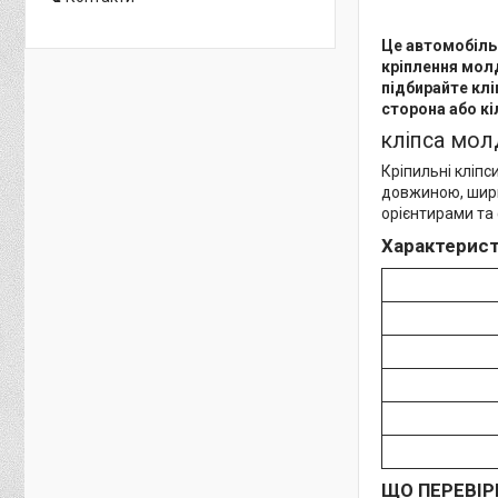
Це автомобільн
кріплення мол
підбирайте клі
сторона або кі
кліпса молд
Кріпильні кліпс
довжиною, шири
орієнтирами та
Характерист
ЩО ПЕРЕВІР