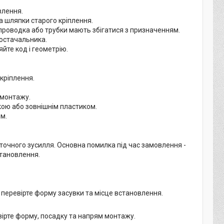
влення.
та шляпки старого кріплення.
 проводка або трубки мають збігатися з призначенням.
постачальника.
яйте код і геометрію.
кріплення.
 монтажу.
ою або зовнішнім пластиком.
м.
точного зусилля. Основна помилка під час замовлення -
становлення.
 перевірте форму засувки та місце встановлення.
ірте форму, посадку та напрям монтажу.