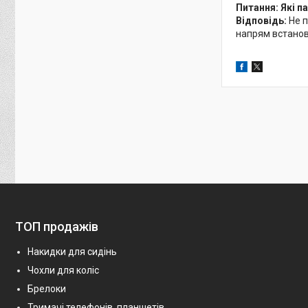
Питання: Які 
Відповідь:
Не п
напрям встановл
ТОП продажів
Накидки для сидінь
Чохли для коліс
Брелоки
Тримачі телефонів, планшетів