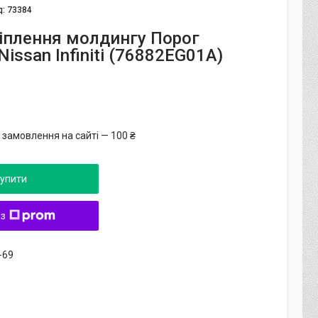
д:
73384
ріплення молдингу Порог
issan Infiniti (76882EG01A)
 замовлення на сайті — 100 ₴
упити
 з
-69