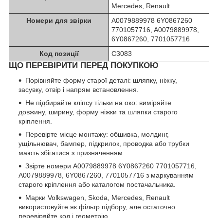
Mercedes, Renault
Номери для звірки
A0079889978 6Y0867260
7701057716, A0079889978,
6Y0867260, 7701057716
Код позиції
C3083
ЩО ПЕРЕВІРИТИ ПЕРЕД ПОКУПКОЮ
Порівняйте форму старої деталі: шляпку, ніжку,
засувку, отвір і напрям встановлення.
Не підбирайте кліпсу тільки на око: виміряйте
довжину, ширину, форму ніжки та шляпки старого
кріплення.
Перевірте місце монтажу: обшивка, молдинг,
ущільнювач, бампер, підкрилок, проводка або трубки
мають збігатися з призначенням.
Звірте номери A0079889978 6Y0867260 7701057716,
A0079889978, 6Y0867260, 7701057716 з маркуванням
старого кріплення або каталогом постачальника.
Марки Volkswagen, Skoda, Mercedes, Renault
використовуйте як фільтр підбору, але остаточно
перевіряйте код і геометрію.