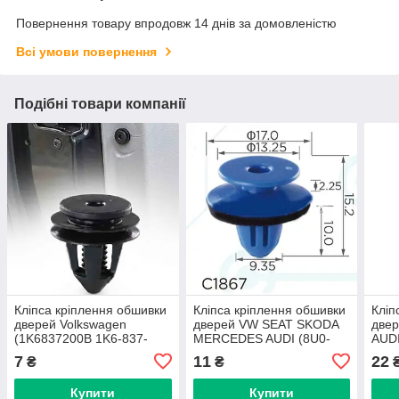
Повернення товару впродовж 14 днів за домовленістю
Всі умови повернення
Подібні товари компанії
Кліпса кріплення обшивки
Кліпса кріплення обшивки
Кліп
дверей Volkswagen
дверей VW SEAT SKODA
две
(1K6837200B 1K6-837-
MERCEDES AUDI (8U0-
AUD
200-B 15444) (C1643)
853-909 8U0853909
868-
7
11
22
₴
₴
15828) (C1867)
1244
Купити
Купити