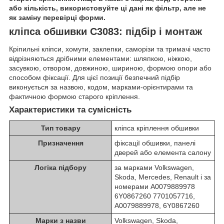
або кількість, використовуйте ці дані як фільтр, але не
як заміну перевірці форми.
кліпса обшивки C3083: підбір і монтаж
Кріпильні кліпси, хомути, заклепки, саморізи та тримачі часто
відрізняються дрібними елементами: шляпкою, ніжкою,
засувкою, отвором, довжиною, шириною, формою опори або
способом фіксації. Для цієї позиції безпечний підбір
виконується за назвою, кодом, марками-орієнтирами та
фактичною формою старого кріплення.
Характеристики та сумісність
Тип товару
кліпса кріплення обшивки
Призначення
фіксації обшивки, панелі
дверей або елемента салону
Логіка підбору
за марками Volkswagen,
Skoda, Mercedes, Renault і за
номерами A0079889978
6Y0867260 7701057716,
A0079889978, 6Y0867260
Марки з назви
Volkswagen, Skoda,