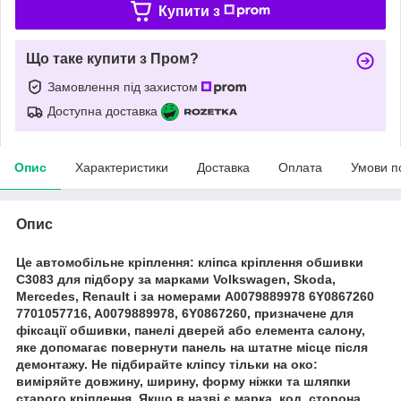
Купити з
Що таке купити з Пром?
Замовлення під захистом
Доступна доставка
Опис
Характеристики
Доставка
Оплата
Умови п
Опис
Це автомобільне кріплення: кліпса кріплення обшивки
C3083 для підбору за марками Volkswagen, Skoda,
Mercedes, Renault і за номерами A0079889978 6Y0867260
7701057716, A0079889978, 6Y0867260, призначене для
фіксації обшивки, панелі дверей або елемента салону,
яке допомагає повернути панель на штатне місце після
демонтажу. Не підбирайте кліпсу тільки на око:
виміряйте довжину, ширину, форму ніжки та шляпки
старого кріплення. Якщо в назві є марка, код, сторона