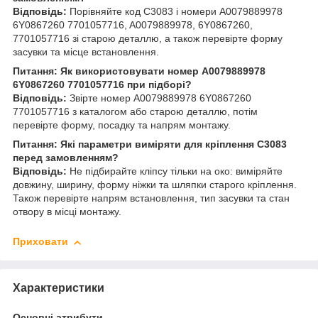
Відповідь:
Порівняйте код C3083 і номери A0079889978
6Y0867260 7701057716, A0079889978, 6Y0867260,
7701057716 зі старою деталлю, а також перевірте форму
засувки та місце встановлення.
Питання: Як використовувати номер A0079889978
6Y0867260 7701057716 при підборі?
Відповідь:
Звірте номер A0079889978 6Y0867260
7701057716 з каталогом або старою деталлю, потім
перевірте форму, посадку та напрям монтажу.
Питання: Які параметри виміряти для кріплення C3083
перед замовленням?
Відповідь:
Не підбирайте кліпсу тільки на око: виміряйте
довжину, ширину, форму ніжки та шляпки старого кріплення.
Також перевірте напрям встановлення, тип засувки та стан
отвору в місці монтажу.
Приховати
Характеристики
Основні атрибути