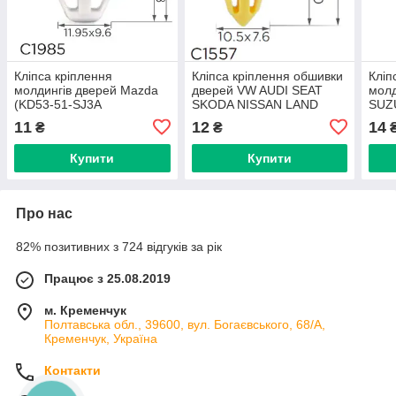
Кліпса кріплення
Кліпса кріплення обшивки
Кліп
молдингів дверей Mazda
дверей VW AUDI SEAT
мол
(KD53-51-SJ3A
SKODA NISSAN LAND
SUZ
KD5351SJ3A 15246)
ROVER FORD CITROEN
MIT
11
12
14
₴
₴
(C1985)
TOYOTA JAGUAR (C1557)
FOR
(TD1
Купити
Купити
SJ3A
Про нас
82% позитивних з 724 відгуків за рік
Працює з 25.08.2019
м. Кременчук
Полтавська обл., 39600, вул. Богаєвського, 68/А,
Кременчук, Україна
Контакти