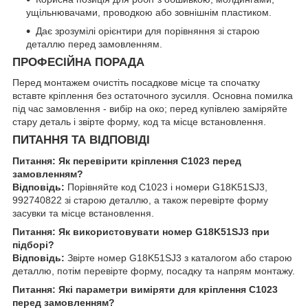
ущільнювачами, проводкою або зовнішнім пластиком.
Дає зрозумілі орієнтири для порівняння зі старою
деталлю перед замовленням.
ПРОФЕСІЙНА ПОРАДА
Перед монтажем очистіть посадкове місце та спочатку
вставте кріплення без остаточного зусилля. Основна помилка
під час замовлення - вибір на око; перед купівлею заміряйте
стару деталь і звірте форму, код та місце встановлення.
ПИТАННЯ ТА ВІДПОВІДІ
Питання: Як перевірити кріплення C1023 перед
замовленням?
Відповідь:
Порівняйте код C1023 і номери G18K51SJ3,
992740822 зі старою деталлю, а також перевірте форму
засувки та місце встановлення.
Питання: Як використовувати номер G18K51SJ3 при
підборі?
Відповідь:
Звірте номер G18K51SJ3 з каталогом або старою
деталлю, потім перевірте форму, посадку та напрям монтажу.
Питання: Які параметри виміряти для кріплення C1023
перед замовленням?