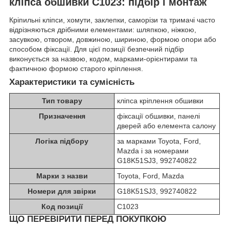
кліпса обшивки C1023: підбір і монтаж
Кріпильні кліпси, хомути, заклепки, саморізи та тримачі часто
відрізняються дрібними елементами: шляпкою, ніжкою,
засувкою, отвором, довжиною, шириною, формою опори або
способом фіксації. Для цієї позиції безпечний підбір
виконується за назвою, кодом, марками-орієнтирами та
фактичною формою старого кріплення.
Характеристики та сумісність
Тип товару
кліпса кріплення обшивки
Призначення
фіксації обшивки, панелі
дверей або елемента салону
Логіка підбору
за марками Toyota, Ford,
Mazda і за номерами
G18K51SJ3, 992740822
Марки з назви
Toyota, Ford, Mazda
Номери для звірки
G18K51SJ3, 992740822
Код позиції
C1023
ЩО ПЕРЕВІРИТИ ПЕРЕД ПОКУПКОЮ