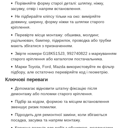
Порівняйте форму старої деталі: шляпку, ніжку,
засувку, отвір і напрям встановлення.
Не підбирайте кліпсу тільки на око: виміряйте
довжину, ширину, форму ніжки та шляпки старого
кріплення.
Перевірте місце монтажу: обшивка, молдинг,
ущільнювач, бампер, підкрилок, проводка або трубки
мають збігатися з призначенням.
Звірте номери G18K51SJ3, 992740822 з маркуванням
старого кріплення або каталогом постачальника.
Марки Toyota, Ford, Mazda використовуйте як фільтр
підбору, але остаточно перевіряйте код і геометрію.
Ключові переваги
Допомагає відновити штатну фіксацію після
демонтажу або поломки старого кріплення.
Підбір за кодом, формою та місцем встановлення
зменшує ризик помилки.
Підходить для ремонтної заміни, коли збігаються
посадка, засувка та напрям монтажу.
Корисна позиція для робіт з обшивкою, молдингами,