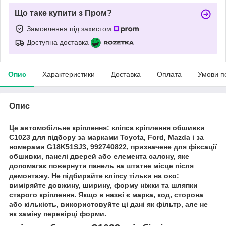
Що таке купити з Пром?
Замовлення під захистом
Доступна доставка
Опис
Характеристики
Доставка
Оплата
Умови п
Опис
Це автомобільне кріплення: кліпса кріплення обшивки
C1023 для підбору за марками Toyota, Ford, Mazda і за
номерами G18K51SJ3, 992740822, призначене для фіксації
обшивки, панелі дверей або елемента салону, яке
допомагає повернути панель на штатне місце після
демонтажу. Не підбирайте кліпсу тільки на око:
виміряйте довжину, ширину, форму ніжки та шляпки
старого кріплення. Якщо в назві є марка, код, сторона
або кількість, використовуйте ці дані як фільтр, але не
як заміну перевірці форми.