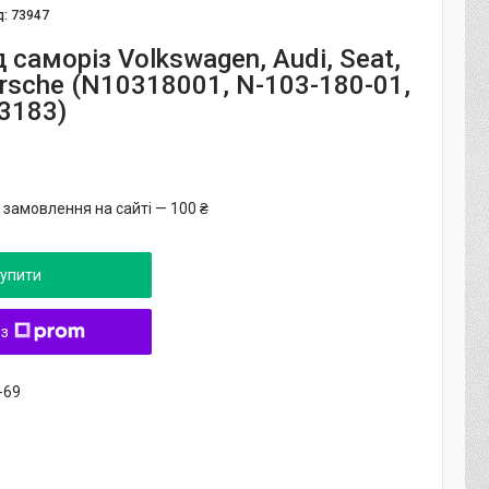
д:
73947
д саморіз Volkswagen, Audi, Seat,
rsche (N10318001, N-103-180-01,
3183)
 замовлення на сайті — 100 ₴
упити
 з
-69