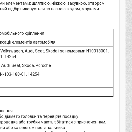
ними елементами: шляпкою, ніжкою, засувкою, отвором,
ний підбір виконується за назвою, кодом, марками-
омобільного кріплення
іксації елементів автомобіля
Volkswagen, Audi, Seat, Skoda і за номерами N10318001,
1, 14254
 Audi, Seat, Skoda, Porsche
N-103-180-01, 14254
влення.
бо діаметр головки та перевірте посадку.
 проводка або трубки мають збігатися з призначенням.
ння або каталогом постачальника.