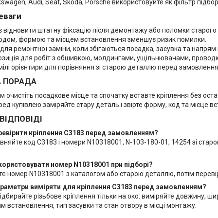
swagen, Audi, Seat, Skoda, Porsche використовуйте як фільтр підбор
еваги
 відновити штатну фіксацію після демонтажу або поломки старого 
 кодом, формою та місцем встановлення зменшує ризик помилки.
для ремонтної заміни, коли збігаються посадка, засувка та напрям
озиція для робіт з обшивкою, молдингами, ущільнювачами, проводк
мілі орієнтири для порівняння зі старою деталлю перед замовлення
А ПОРАДА
 очистіть посадкове місце та спочатку вставте кріплення без оста
еред купівлею заміряйте стару деталь і звірте форму, код та місце в
 ВІДПОВІДІ
еревірити кріплення C3183 перед замовленням?
вняйте код C3183 і номери N10318001, N-103-180-01, 14254 зі стар
користовувати номер N10318001 при підборі?
те номер N10318001 з каталогом або старою деталлю, потім переві
параметри виміряти для кріплення C3183 перед замовленням?
ідбирайте різьбове кріплення тільки на око: виміряйте довжину, ши
м встановлення, тип засувки та стан отвору в місці монтажу.