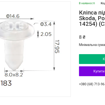
В наявності
Ко
Кліпса пі
Skoda, Po
14254) (C
8 ₴
Мінімальна сума
К
Купити
+380 (68) 713-96