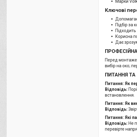
Марки Volk
Ключові пер
Допомагає
Підбір за
Підходить 
Корисна п
Дає зрозу
ПРОФЕСІЙН
Перед монтажем
вибір на око; п
ПИТАННЯ ТА
Питання: Як п
Відповідь:
Порі
встановлення.
Питання: Як ви
Відповідь:
Звір
Питання: Які 
Відповідь:
Не п
перевірте напря