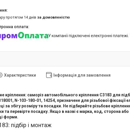
ару протягом 14 днів
за домовленістю
У компанії підключені електронні платежі
Характеристики
Інформація для замовлення
е кріплення: саморіз автомобільного кріплення C3183 для підбо
8001, N-103-180-01, 14254, призначене для різьбової фіксації 
ці за збігу розміру та посадки. Не підбирайте різьбове кріпленн
и та перевірте посадку. Якщо в назві є марка, код, сторона або к
ці форми.
83: підбір і монтаж