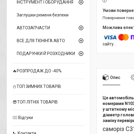
ІНСТРУМЕНТ І ОБОРУДАННЯ
Заглушки ременя безпеки
повернення тов
АВТОЗАПЧАСТИ
ВСЕ ДЛЯ ТЮНІНГА АВТО
сайту.
ПОДАРУНКИ Й РОЗХОДНИКИ
🔥РОЗПРОДАЖ ДО -40%
Опис
⛄ТОП ЗИМНИХ ТОВАРІВ
Це автомобільн
😎ТОП ЛІТНІХ ТОВАРІВ
номерами N1031
у штатному міс
діаметр головк
✍🏻 Відгуки
заміну перевір
саморіз C31
📞 Контакти