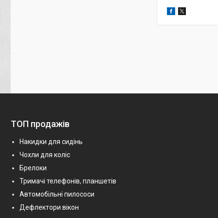
ТОП продажів
Накидки для сидінь
Чохли для коліс
Брелоки
Тримачі телефонів, планшетів
Автомобільні пилососи
Дефлектори вікон