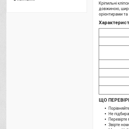
Кріпильні кліпс
довжиною, шири
орієнтирами та
Характерист
ЩО ПЕРЕВІР
Порівняйте
Не підбира
Перевірте 
Звірте ном