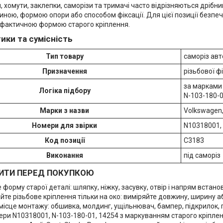
и, хомути, заклепки, саморізи та тримачі часто відрізняються дріб
ною, формою опори або способом фіксації. Для цієї позиції безпеч
 фактичною формою старого кріплення.
ики та сумісність
Тип товару
саморіз авт
Призначення
різьбової ф
за марками 
Логіка підбору
N-103-180-0
Марки з назви
Volkswagen,
Номери для звірки
N10318001, 
Код позиції
C3183
Виконання
під саморіз
ИТИ ПЕРЕД ПОКУПКОЮ
 форму старої деталі: шляпку, ніжку, засувку, отвір і напрям встано
йте різьбове кріплення тільки на око: виміряйте довжину, ширину а
місце монтажу: обшивка, молдинг, ущільнювач, бампер, підкрилок,
ери N10318001, N-103-180-01, 14254 з маркуванням старого кріпле