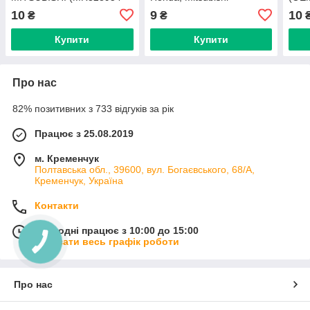
91545SE000 01553-09321
(MR215510, 11115)
C14
10
9
10
₴
₴
0155309321 11395) C0088
(C1103)
Купити
Купити
Про нас
82% позитивних з 733 відгуків за рік
Працює з 25.08.2019
м. Кременчук
Полтавська обл., 39600, вул. Богаєвського, 68/А,
Кременчук, Україна
Контакти
Сьогодні працює з 10:00 до 15:00
Показати весь графік роботи
Про нас