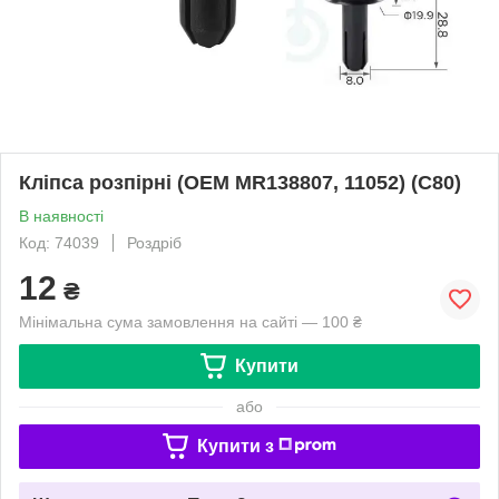
Кліпса розпірні (OEM MR138807, 11052) (C80)
В наявності
Код: 74039
Роздріб
12
₴
Мінімальна сума замовлення на сайті — 100 ₴
Купити
або
Купити з