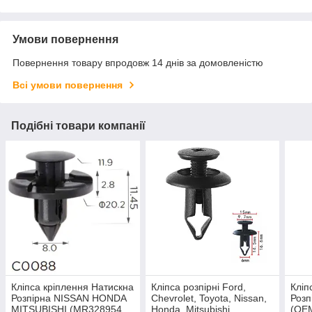
Умови повернення
Повернення товару впродовж 14 днів за домовленістю
Всі умови повернення
Подібні товари компанії
Кліпса кріплення Натискна
Кліпса розпірні Ford,
Кліп
Розпірна NISSAN HONDA
Chevrolet, Toyota, Nissan,
Розп
MITSUBISHI (MR328954
Honda, Mitsubishi
(OE