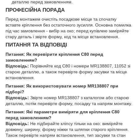
деталлю перед замовленням.
ПРОФЕСІЙНА ПОРАДА
Перед монтажем очистіть посадкове місце та спочатку
вставте кріплення без остаточного зусилля. Основна помилка
під час замовлення - вибір на око; перед купівлею заміряйте
стару деталь і звірте форму, код та місце встановлення.
ПИТАННЯ ТА ВІДПОВІДІ
Питання: Як перевірити кріплення C80 перед
замовленням?
Відповідь:
Порівняйте код C80 і номери MR138807, 11052 зі
старою деталлю, а також перевірте форму засувки та місце
встановлення.
Питання: Як використовувати номер MR138807 при
підборі?
Відповідь:
Звірте номер MR138807 з каталогом або старою
деталлю, потім перевірте форму, посадку та напрям монтажу.
Питання: Які параметри виміряти для кріплення C80
перед замовленням?
Відповідь:
Не підбирайте кліпсу тільки на око: виміряйте
довжину, ширину, форму ніжки та шляпки старого кріплення.
Також перевірте напрям встановлення, тип засувки та стан