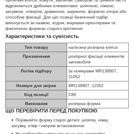
Кріпильні кліпси, хомути, заклепки, саморізи та тримачі часто
відрізняються дрібними елементами: шляпкою, ніжкою,
засувкою, отвором, довжиною, шириною, формою опори або
способом фіксації. Для цієї позиції безпечний підбір
виконується за назвою, кодом, марками-орієнтирами та
фактичною формою старого кріплення.
Характеристики та сумісність
Тип товару
натискна розпірна кліпса
Призначення
розпірної фіксації елементів
автомобіля
Логіка підбору
за номерами MR138807,
11052
Номери для звірки
MR138807, 11052
Код позиції
C80
Виконання
розпірна форма
ЩО ПЕРЕВІРИТИ ПЕРЕД ПОКУПКОЮ
Порівняйте форму старої деталі: шляпку, ніжку,
засувку, отвір і напрям встановлення.
Не підбирайте кліпсу тільки на око: виміряйте