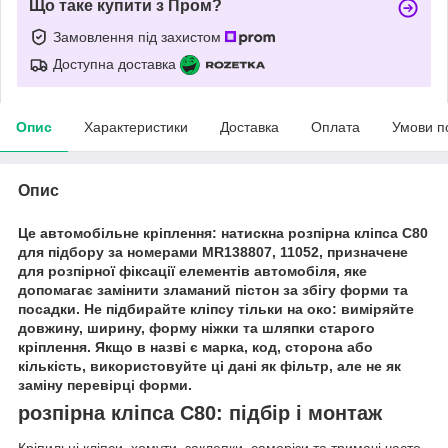
Що таке купити з Пром?
Замовлення під захистом
Доступна доставка
Опис
Характеристики
Доставка
Оплата
Умови п
Опис
Це автомобільне кріплення: натискна розпірна кліпса C80
для підбору за номерами MR138807, 11052, призначене
для розпірної фіксації елементів автомобіля, яке
допомагає замінити зламаний пістон за збігу форми та
посадки. Не підбирайте кліпсу тільки на око: виміряйте
довжину, ширину, форму ніжки та шляпки старого
кріплення. Якщо в назві є марка, код, сторона або
кількість, використовуйте ці дані як фільтр, але не як
заміну перевірці форми.
розпірна кліпса C80: підбір і монтаж