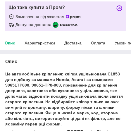
Що таке купити з Пром?
Замовлення під захистом
Доступна доставка
Опис
Характеристики
Доставка
Оплата
Умови п
Опис
Це автомобільне кріплення: кліпса ущільнювача C1853
для підбору за марками Honda, Acura і за номерами
90651TP800, 90651-TP8-003, призначене для кріплення
дверного, капотного або кузовного ущільнювача, яке
допомагає відновити посадку ущільнювача після зняття
старого кріплення. Не підбирайте кліпсу тільки на око:
виміряйте довжину, ширину, форму ніжки та шляпки
старого кріплення. Якщо в назві є марка, код, сторона
або кількість, використовуйте ці дані як фільтр, але не
як заміну перевірці форми.