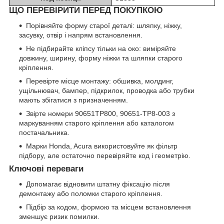
ЩО ПЕРЕВІРИТИ ПЕРЕД ПОКУПКОЮ
Порівняйте форму старої деталі: шляпку, ніжку,
засувку, отвір і напрям встановлення.
Не підбирайте кліпсу тільки на око: виміряйте
довжину, ширину, форму ніжки та шляпки старого
кріплення.
Перевірте місце монтажу: обшивка, молдинг,
ущільнювач, бампер, підкрилок, проводка або трубки
мають збігатися з призначенням.
Звірте номери 90651TP800, 90651-TP8-003 з
маркуванням старого кріплення або каталогом
постачальника.
Марки Honda, Acura використовуйте як фільтр
підбору, але остаточно перевіряйте код і геометрію.
Ключові переваги
Допомагає відновити штатну фіксацію після
демонтажу або поломки старого кріплення.
Підбір за кодом, формою та місцем встановлення
зменшує ризик помилки.