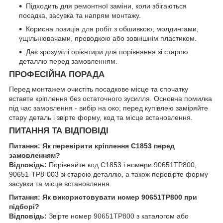
Підходить для ремонтної заміни, коли збігаються
посадка, засувка та напрям монтажу.
Корисна позиція для робіт з обшивкою, молдингами,
ущільнювачами, проводкою або зовнішнім пластиком.
Дає зрозумілі орієнтири для порівняння зі старою
деталлю перед замовленням.
ПРОФЕСІЙНА ПОРАДА
Перед монтажем очистіть посадкове місце та спочатку
вставте кріплення без остаточного зусилля. Основна помилка
під час замовлення - вибір на око; перед купівлею заміряйте
стару деталь і звірте форму, код та місце встановлення.
ПИТАННЯ ТА ВІДПОВІДІ
Питання: Як перевірити кріплення C1853 перед
замовленням?
Відповідь:
Порівняйте код C1853 і номери 90651TP800,
90651-TP8-003 зі старою деталлю, а також перевірте форму
засувки та місце встановлення.
Питання: Як використовувати номер 90651TP800 при
підборі?
Відповідь:
Звірте номер 90651TP800 з каталогом або