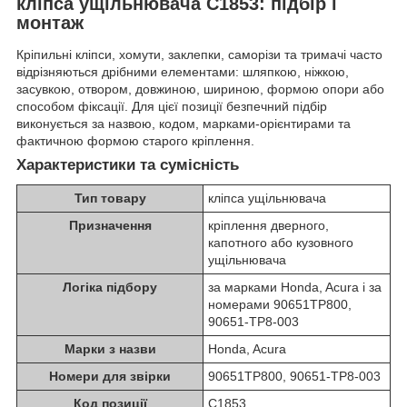
кліпса ущільнювача C1853: підбір і
монтаж
Кріпильні кліпси, хомути, заклепки, саморізи та тримачі часто
відрізняються дрібними елементами: шляпкою, ніжкою,
засувкою, отвором, довжиною, шириною, формою опори або
способом фіксації. Для цієї позиції безпечний підбір
виконується за назвою, кодом, марками-орієнтирами та
фактичною формою старого кріплення.
Характеристики та сумісність
Тип товару
кліпса ущільнювача
Призначення
кріплення дверного,
капотного або кузовного
ущільнювача
Логіка підбору
за марками Honda, Acura і за
номерами 90651TP800,
90651-TP8-003
Марки з назви
Honda, Acura
Номери для звірки
90651TP800, 90651-TP8-003
Код позиції
C1853