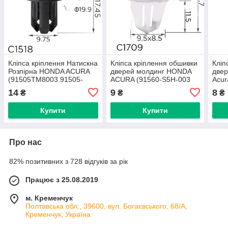
Кліпса кріплення Натискна
Кліпса кріплення обшивки
Кліп
Розпірна HONDA ACURA
дверей молдинг HONDA
двер
(91505TM8003 91505-
ACURA (91560-S5H-003
Acur
TM8-003 11412) C1518
91560S5H003 91560-S04-
9156
14
9
8
₴
₴
₴
003) (C1709)
Купити
Купити
Про нас
82% позитивних з 728 відгуків за рік
Працює з 25.08.2019
м. Кременчук
Полтавська обл., 39600, вул. Богаєвського, 68/А,
Кременчук, Україна