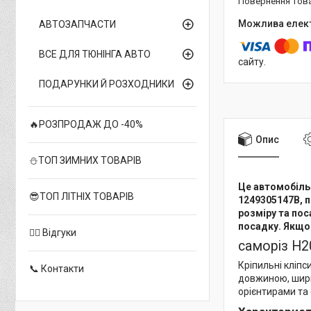
повернення тов
АВТОЗАПЧАСТИ
ВСЕ ДЛЯ ТЮНІНГА АВТО
сайту.
ПОДАРУНКИ Й РОЗХОДНИКИ
🔥РОЗПРОДАЖ ДО -40%
Опис
⛄ТОП ЗИМНИХ ТОВАРІВ
Це автомобільн
😎ТОП ЛІТНІХ ТОВАРІВ
1249305147B, п
розміру та пос
посадку. Якщо 
✍🏻 Відгуки
саморіз H20
Кріпильні кліпс
📞 Контакти
довжиною, шири
орієнтирами та