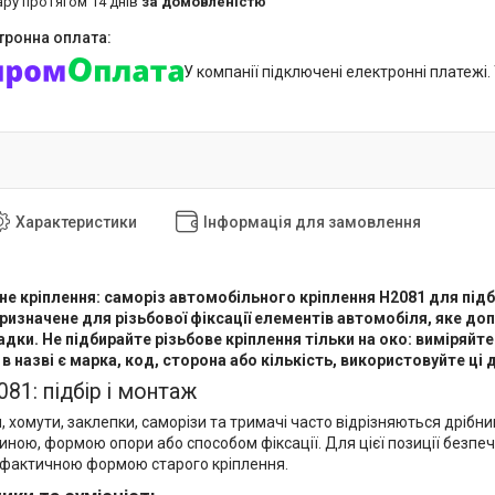
ару протягом 14 днів
за домовленістю
У компанії підключені електронні платежі
Характеристики
Інформація для замовлення
е кріплення: саморіз автомобільного кріплення H2081 для підбо
ризначене для різьбової фіксації елементів автомобіля, яке доп
адки. Не підбирайте різьбове кріплення тільки на око: виміряйт
в назві є марка, код, сторона або кількість, використовуйте ці д
81: підбір і монтаж
и, хомути, заклепки, саморізи та тримачі часто відрізняються дріб
ною, формою опори або способом фіксації. Для цієї позиції безпеч
 фактичною формою старого кріплення.