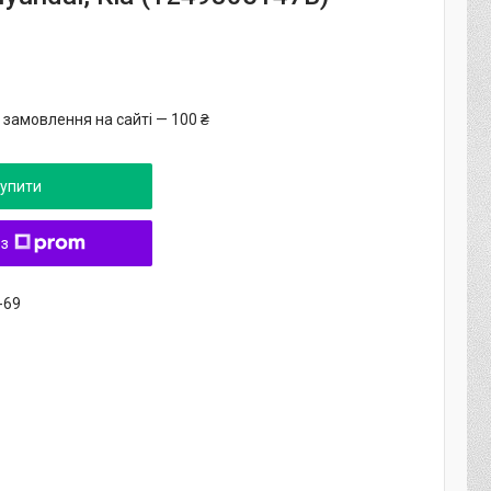
 замовлення на сайті — 100 ₴
упити
 з
-69