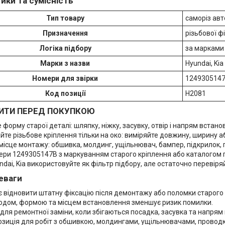
ики та сумісність
Тип товару
саморіз авт
Призначення
різьбової ф
Логіка підбору
за марками 
Марки з назви
Hyundai, Kia
Номери для звірки
124930514
Код позиції
H2081
ИТИ ПЕРЕД ПОКУПКОЮ
 форму старої деталі: шляпку, ніжку, засувку, отвір і напрям встано
йте різьбове кріплення тільки на око: виміряйте довжину, ширину а
місце монтажу: обшивка, молдинг, ущільнювач, бампер, підкрилок,
мери 1249305147B з маркуванням старого кріплення або каталогом 
dai, Kia використовуйте як фільтр підбору, але остаточно перевіряй
еваги
 відновити штатну фіксацію після демонтажу або поломки старого 
 кодом, формою та місцем встановлення зменшує ризик помилки.
для ремонтної заміни, коли збігаються посадка, засувка та напрям
озиція для робіт з обшивкою, молдингами, ущільнювачами, проводк