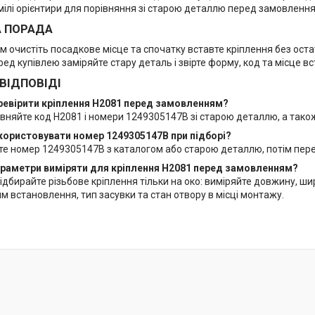
мілі орієнтири для порівняння зі старою деталлю перед замовлення
А ПОРАДА
 очистіть посадкове місце та спочатку вставте кріплення без оста
еред купівлею заміряйте стару деталь і звірте форму, код та місце в
 ВІДПОВІДІ
еревірити кріплення H2081 перед замовленням?
вняйте код H2081 і номери 1249305147B зі старою деталлю, а тако
користовувати номер 1249305147B при підборі?
те номер 1249305147B з каталогом або старою деталлю, потім пере
параметри виміряти для кріплення H2081 перед замовленням?
ідбирайте різьбове кріплення тільки на око: виміряйте довжину, ши
м встановлення, тип засувки та стан отвору в місці монтажу.