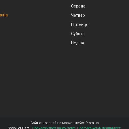
Середа
аїна
Четвер
Пʼятниця
Субота
Неділя
Сайт створений на маркетплейсі
Prom.ua
Shop For Cars |
Поскаржитися на контент
|
Політика конфіденційності