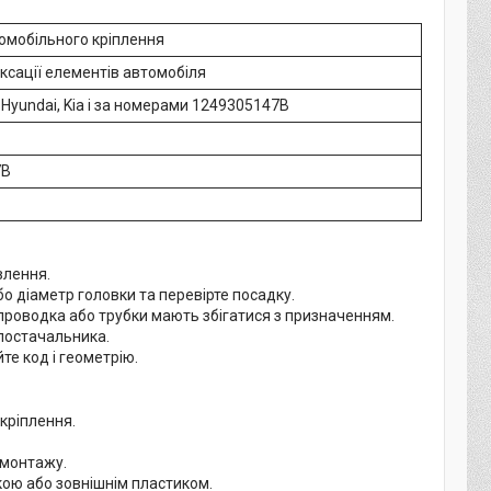
омобільного кріплення
іксації елементів автомобіля
Hyundai, Kia і за номерами 1249305147B
7B
влення.
бо діаметр головки та перевірте посадку.
 проводка або трубки мають збігатися з призначенням.
постачальника.
те код і геометрію.
кріплення.
 монтажу.
ою або зовнішнім пластиком.