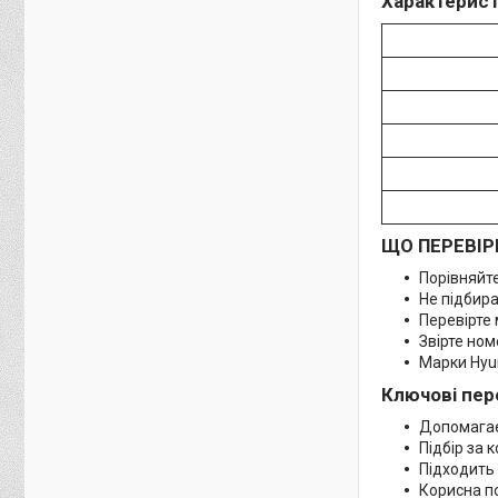
Характерист
ЩО ПЕРЕВІР
Порівняйте
Не підбира
Перевірте 
Звірте но
Марки Hyun
Ключові пер
Допомагає
Підбір за
Підходить 
Корисна п