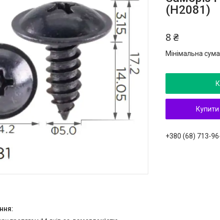
(H2081)
8 ₴
Мінімальна сума
К
Купити
+380 (68) 713-96