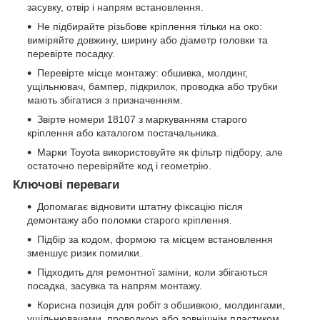
засувку, отвір і напрям встановлення.
Не підбирайте різьбове кріплення тільки на око:
виміряйте довжину, ширину або діаметр головки та
перевірте посадку.
Перевірте місце монтажу: обшивка, молдинг,
ущільнювач, бампер, підкрилок, проводка або трубки
мають збігатися з призначенням.
Звірте номери 18107 з маркуванням старого
кріплення або каталогом постачальника.
Марки Toyota використовуйте як фільтр підбору, але
остаточно перевіряйте код і геометрію.
Ключові переваги
Допомагає відновити штатну фіксацію після
демонтажу або поломки старого кріплення.
Підбір за кодом, формою та місцем встановлення
зменшує ризик помилки.
Підходить для ремонтної заміни, коли збігаються
посадка, засувка та напрям монтажу.
Корисна позиція для робіт з обшивкою, молдингами,
ущільнювачами, проводкою або зовнішнім пластиком.