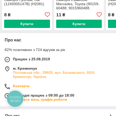
(1249305147B) (H2081)
Mercedes, Toyota (90159-
(H20
60488, 9015960488,
18827) (H2031)
8
11
8
₴
₴
₴
Купити
Купити
Про нас
82% позитивних з 724 відгуків за рік
Працює з 25.08.2019
м. Кременчук
Полтавська обл., 39600, вул. Богаєвського, 68/А,
Кременчук, Україна
Контакти
Сьогодні працює з 09:00 до 18:00
КНОПКА
Показати весь графік роботи
ЗВ'ЯЗКУ
Про нас