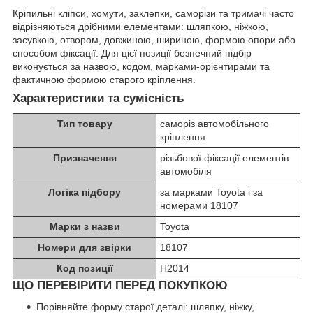
Кріпильні кліпси, хомути, заклепки, саморізи та тримачі часто
відрізняються дрібними елементами: шляпкою, ніжкою,
засувкою, отвором, довжиною, шириною, формою опори або
способом фіксації. Для цієї позиції безпечний підбір
виконується за назвою, кодом, марками-орієнтирами та
фактичною формою старого кріплення.
Характеристики та сумісність
Тип товару
саморіз автомобільного
кріплення
Призначення
різьбової фіксації елементів
автомобіля
Логіка підбору
за марками Toyota і за
номерами 18107
Марки з назви
Toyota
Номери для звірки
18107
Код позиції
H2014
ЩО ПЕРЕВІРИТИ ПЕРЕД ПОКУПКОЮ
Порівняйте форму старої деталі: шляпку, ніжку,