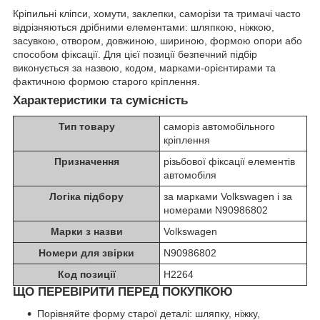
Кріпильні кліпси, хомути, заклепки, саморізи та тримачі часто
відрізняються дрібними елементами: шляпкою, ніжкою,
засувкою, отвором, довжиною, шириною, формою опори або
способом фіксації. Для цієї позиції безпечний підбір
виконується за назвою, кодом, марками-орієнтирами та
фактичною формою старого кріплення.
Характеристики та сумісність
Тип товару
саморіз автомобільного
кріплення
Призначення
різьбової фіксації елементів
автомобіля
Логіка підбору
за марками Volkswagen і за
номерами N90986802
Марки з назви
Volkswagen
Номери для звірки
N90986802
Код позиції
H2264
ЩО ПЕРЕВІРИТИ ПЕРЕД ПОКУПКОЮ
Порівняйте форму старої деталі: шляпку, ніжку,