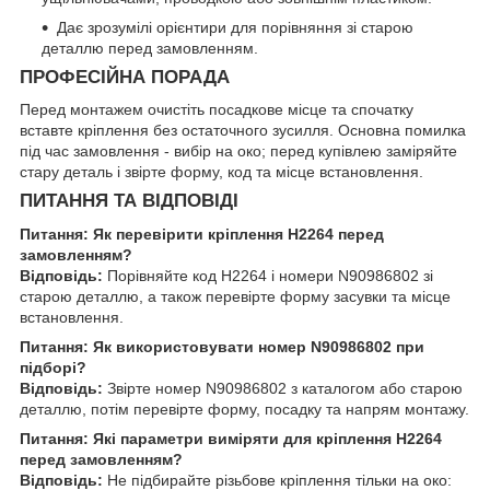
Дає зрозумілі орієнтири для порівняння зі старою
деталлю перед замовленням.
ПРОФЕСІЙНА ПОРАДА
Перед монтажем очистіть посадкове місце та спочатку
вставте кріплення без остаточного зусилля. Основна помилка
під час замовлення - вибір на око; перед купівлею заміряйте
стару деталь і звірте форму, код та місце встановлення.
ПИТАННЯ ТА ВІДПОВІДІ
Питання: Як перевірити кріплення H2264 перед
замовленням?
Відповідь:
Порівняйте код H2264 і номери N90986802 зі
старою деталлю, а також перевірте форму засувки та місце
встановлення.
Питання: Як використовувати номер N90986802 при
підборі?
Відповідь:
Звірте номер N90986802 з каталогом або старою
деталлю, потім перевірте форму, посадку та напрям монтажу.
Питання: Які параметри виміряти для кріплення H2264
перед замовленням?
Відповідь:
Не підбирайте різьбове кріплення тільки на око: