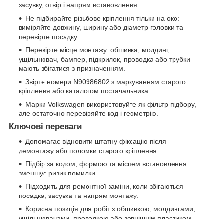
засувку, отвір і напрям встановлення.
Не підбирайте різьбове кріплення тільки на око:
виміряйте довжину, ширину або діаметр головки та
перевірте посадку.
Перевірте місце монтажу: обшивка, молдинг,
ущільнювач, бампер, підкрилок, проводка або трубки
мають збігатися з призначенням.
Звірте номери N90986802 з маркуванням старого
кріплення або каталогом постачальника.
Марки Volkswagen використовуйте як фільтр підбору,
але остаточно перевіряйте код і геометрію.
Ключові переваги
Допомагає відновити штатну фіксацію після
демонтажу або поломки старого кріплення.
Підбір за кодом, формою та місцем встановлення
зменшує ризик помилки.
Підходить для ремонтної заміни, коли збігаються
посадка, засувка та напрям монтажу.
Корисна позиція для робіт з обшивкою, молдингами,
ущільнювачами, проводкою або зовнішнім пластиком.