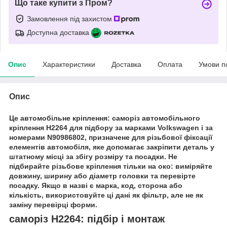
Що таке купити з Пром?
Замовлення під захистом
Доступна доставка
Опис
Характеристики
Доставка
Оплата
Умови п
Опис
Це автомобільне кріплення: саморіз автомобільного
кріплення H2264 для підбору за марками Volkswagen і за
номерами N90986802, призначене для різьбової фіксації
елементів автомобіля, яке допомагає закріпити деталь у
штатному місці за збігу розміру та посадки. Не
підбирайте різьбове кріплення тільки на око: виміряйте
довжину, ширину або діаметр головки та перевірте
посадку. Якщо в назві є марка, код, сторона або
кількість, використовуйте ці дані як фільтр, але не як
заміну перевірці форми.
саморіз H2264: підбір і монтаж