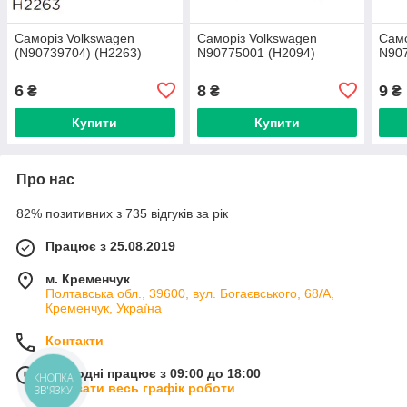
Саморіз Volkswagen
Саморіз Volkswagen
Само
(N90739704) (H2263)
N90775001 (H2094)
N907
6
8
9
₴
₴
₴
Купити
Купити
Про нас
82% позитивних з 735 відгуків за рік
Працює з 25.08.2019
м. Кременчук
Полтавська обл., 39600, вул. Богаєвського, 68/А,
Кременчук, Україна
Контакти
Сьогодні працює з 09:00 до 18:00
КНОПКА
Показати весь графік роботи
ЗВ'ЯЗКУ