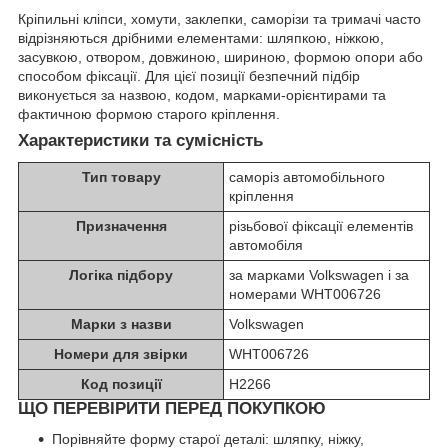
Кріпильні кліпси, хомути, заклепки, саморізи та тримачі часто
відрізняються дрібними елементами: шляпкою, ніжкою,
засувкою, отвором, довжиною, шириною, формою опори або
способом фіксації. Для цієї позиції безпечний підбір
виконується за назвою, кодом, марками-орієнтирами та
фактичною формою старого кріплення.
Характеристики та сумісність
Тип товару
саморіз автомобільного
кріплення
Призначення
різьбової фіксації елементів
автомобіля
Логіка підбору
за марками Volkswagen і за
номерами WHT006726
Марки з назви
Volkswagen
Номери для звірки
WHT006726
Код позиції
H2266
ЩО ПЕРЕВІРИТИ ПЕРЕД ПОКУПКОЮ
Порівняйте форму старої деталі: шляпку, ніжку,