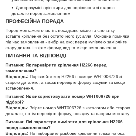
Дає зрозумілі орієнтири для порівняння зі старою
деталлю перед замовленням.
ПРОФЕСІЙНА ПОРАДА
Перед монтажем очистіть посадкове місце та спочатку
вставте кріплення без остаточного зусилля. Основна помилка
під час замовлення - вибір на око; перед купівлею заміряйте
стару деталь і звірте форму, код та місце встановлення.
ПИТАННЯ ТА ВІДПОВІДІ
Питання: Як перевірити кріплення H2266 перед
замовленням?
Відповідь:
Порівняйте код H2266 і номери WHT006726 зі
старою деталлю, а також перевірте форму засувки та місце
встановлення.
Питання: Як використовувати номер WHT006726 при
підборі?
Відповідь:
Звірте номер WHT006726 з каталогом або старою
деталлю, потім перевірте форму, посадку та напрям монтажу.
Питання: Які параметри виміряти для кріплення H2266
перед замовленням?
Відповідь:
Не підбирайте різьбове кріплення тільки на око: