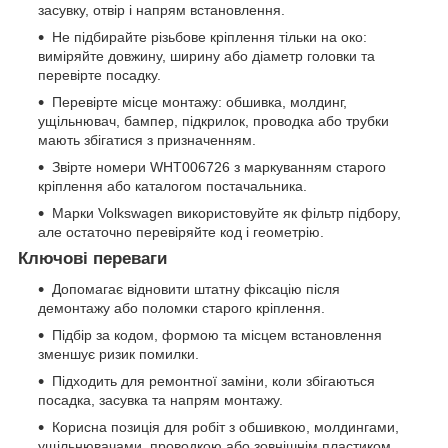
засувку, отвір і напрям встановлення.
Не підбирайте різьбове кріплення тільки на око:
виміряйте довжину, ширину або діаметр головки та
перевірте посадку.
Перевірте місце монтажу: обшивка, молдинг,
ущільнювач, бампер, підкрилок, проводка або трубки
мають збігатися з призначенням.
Звірте номери WHT006726 з маркуванням старого
кріплення або каталогом постачальника.
Марки Volkswagen використовуйте як фільтр підбору,
але остаточно перевіряйте код і геометрію.
Ключові переваги
Допомагає відновити штатну фіксацію після
демонтажу або поломки старого кріплення.
Підбір за кодом, формою та місцем встановлення
зменшує ризик помилки.
Підходить для ремонтної заміни, коли збігаються
посадка, засувка та напрям монтажу.
Корисна позиція для робіт з обшивкою, молдингами,
ущільнювачами, проводкою або зовнішнім пластиком.