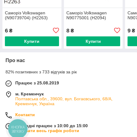
Саморіз Volkswagen
Саморіз Volkswagen
Само
(N90739704) (H2263)
N90775001 (H2094)
N907
6
8
9
₴
₴
₴
Купити
Купити
Про нас
82% позитивних з 733 відгуків за рік
Працює з 25.08.2019
м. Кременчук
Полтавська обл., 39600, вул. Богаєвського, 68/А,
Кременчук, Україна
Контакти
Сьогодні працює з 10:00 до 15:00
КНОПКА
Показати весь графік роботи
ЗВ'ЯЗКУ