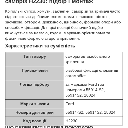
саморіз H2230: підбір і монтаж
Кріпильні кліпси, хомути, заклепки, саморізи та тримачі часто
відрізняються дрібними елементами: шляпкою, ніжкою,
засувкою, отвором, довжиною, шириною, формою опори або
способом фіксації. Для цієї позиції безпечний підбір
виконується за назвою, кодом, марками-орієнтирами та
фактичною формою старого кріплення.
Характеристики та сумісність
Тип товару
саморіз автомобільного
кріплення
Призначення
різьбової фіксації елементів
автомобіля
Логіка підбору
за марками Ford і за
номерами 55914-S2,
55914S2, 18824
Марки з назви
Ford
Номери для звірки
55914-S2, 55914S2, 18824
Код позиції
H2230
ЩО ПЕРЕВІРИТИ ПЕРЕД ПОКУПКОЮ