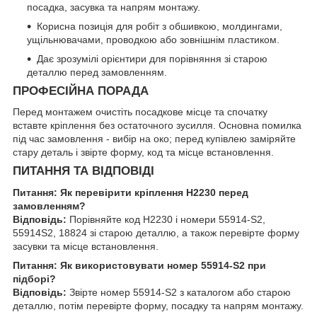
посадка, засувка та напрям монтажу.
Корисна позиція для робіт з обшивкою, молдингами,
ущільнювачами, проводкою або зовнішнім пластиком.
Дає зрозумілі орієнтири для порівняння зі старою
деталлю перед замовленням.
ПРОФЕСІЙНА ПОРАДА
Перед монтажем очистіть посадкове місце та спочатку
вставте кріплення без остаточного зусилля. Основна помилка
під час замовлення - вибір на око; перед купівлею заміряйте
стару деталь і звірте форму, код та місце встановлення.
ПИТАННЯ ТА ВІДПОВІДІ
Питання: Як перевірити кріплення H2230 перед
замовленням?
Відповідь:
Порівняйте код H2230 і номери 55914-S2,
55914S2, 18824 зі старою деталлю, а також перевірте форму
засувки та місце встановлення.
Питання: Як використовувати номер 55914-S2 при
підборі?
Відповідь:
Звірте номер 55914-S2 з каталогом або старою
деталлю, потім перевірте форму, посадку та напрям монтажу.