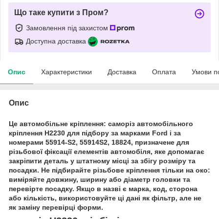
Що таке купити з Пром?
Замовлення під захистом
Доступна доставка
Опис
Характеристики
Доставка
Оплата
Умови п
Опис
Це автомобільне кріплення: саморіз автомобільного
кріплення H2230 для підбору за марками Ford і за
номерами 55914-S2, 55914S2, 18824, призначене для
різьбової фіксації елементів автомобіля, яке допомагає
закріпити деталь у штатному місці за збігу розміру та
посадки. Не підбирайте різьбове кріплення тільки на око:
виміряйте довжину, ширину або діаметр головки та
перевірте посадку. Якщо в назві є марка, код, сторона
або кількість, використовуйте ці дані як фільтр, але не
як заміну перевірці форми.