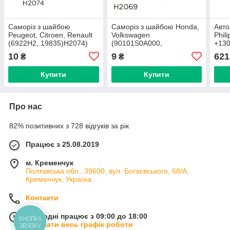
Саморіз з шайбою
Саморіз з шайбою Honda,
Авто
Peugeot, Citroen, Renault
Volkswagen
Phil
(6922H2, 19835)H2074)
(90101S0A000,
+13
90114SE0000,
2 шт
10
9
621
₴
₴
N90775001)H2069)
Купити
Купити
Про нас
82% позитивних з 728 відгуків за рік
Працює з 25.08.2019
м. Кременчук
Полтавська обл., 39600, вул. Богаєвського, 68/А,
Кременчук, Україна
Контакти
Сьогодні працює з 09:00 до 18:00
КНОПКА
Показати весь графік роботи
ЗВ'ЯЗКУ