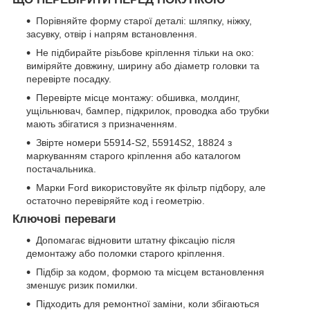
Порівняйте форму старої деталі: шляпку, ніжку,
засувку, отвір і напрям встановлення.
Не підбирайте різьбове кріплення тільки на око:
виміряйте довжину, ширину або діаметр головки та
перевірте посадку.
Перевірте місце монтажу: обшивка, молдинг,
ущільнювач, бампер, підкрилок, проводка або трубки
мають збігатися з призначенням.
Звірте номери 55914-S2, 55914S2, 18824 з
маркуванням старого кріплення або каталогом
постачальника.
Марки Ford використовуйте як фільтр підбору, але
остаточно перевіряйте код і геометрію.
Ключові переваги
Допомагає відновити штатну фіксацію після
демонтажу або поломки старого кріплення.
Підбір за кодом, формою та місцем встановлення
зменшує ризик помилки.
Підходить для ремонтної заміни, коли збігаються