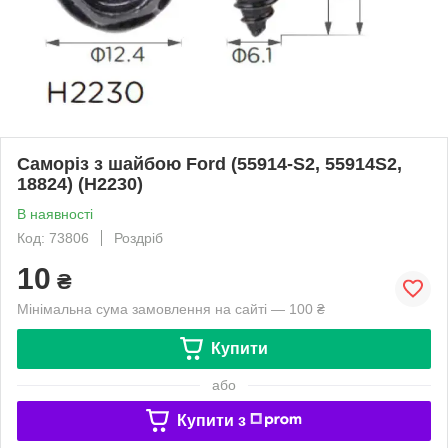
Саморіз з шайбою Ford (55914-S2, 55914S2,
18824) (H2230)
В наявності
Код: 73806
Роздріб
10
₴
Мінімальна сума замовлення на сайті — 100 ₴
Купити
або
Купити з