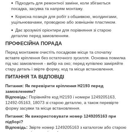
Підходить для ремонтної заміни, коли збігаються
посадка, засувка та напрям монтажу.
Корисна позиція для робіт з обшивкою, молдингами,
ущільнювачами, проводкою або зовнішнім пластиком.
Дає зрозумілі орієнтири для порівняння зі старою
деталлю перед замовленням.
ПРОФЕСІЙНА ПОРАДА
Перед монтажем очистіть посадкове місце та спочатку
вставте кріплення без остаточного зусилля. Основна помилка
під час замовлення - вибір на око; перед купівлею заміряйте
стару деталь і звірте форму, код та місце встановлення.
ПИТАННЯ ТА ВІДПОВІДІ
Питання: Як перевірити кріплення H2193 перед
замовленням?
Відповідь:
Порівняйте код H2193 і номери 1249205163,
12492-05163, 18073 зі старою деталлю, а також перевірте
форму засувки та місце встановлення.
Питання: Як використовувати номер 1249205163 при
підборі?
Відповідь:
Звірте номер 1249205163 з каталогом або старою