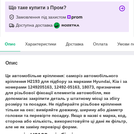
Що таке купити з Пром?
Замовлення під захистом
Доступна доставка
Опис
Характеристики
Доставка
Оплата
Умови п
Опис
Це автомобільне кріплення: саморіз автомобільного
кріплення H2193 для підбору за марками Hyundai, Kia і за
номерами 1249205163, 12492-05163, 18073, призначене
для різьбової фіксації елементів автомобіля, яке
допомагає закріпити деталь у штатному місці за збігу
розміру та посадки. Не підбирайте різьбове кріплення
тільки на око: виміряйте довжину, ширину або діаметр
головки та перевірте посадку. Якщо в назві є марка, код,
сторона або кількість, використовуйте ці дані як фільтр,
але не як заміну перевірці форми.