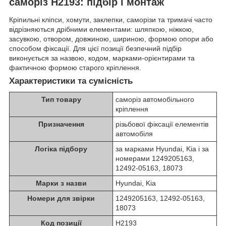
саморіз H2193: підбір і монтаж
Кріпильні кліпси, хомути, заклепки, саморізи та тримачі часто
відрізняються дрібними елементами: шляпкою, ніжкою,
засувкою, отвором, довжиною, шириною, формою опори або
способом фіксації. Для цієї позиції безпечний підбір
виконується за назвою, кодом, марками-орієнтирами та
фактичною формою старого кріплення.
Характеристики та сумісність
Тип товару
саморіз автомобільного
кріплення
Призначення
різьбової фіксації елементів
автомобіля
Логіка підбору
за марками Hyundai, Kia і за
номерами 1249205163,
12492-05163, 18073
Марки з назви
Hyundai, Kia
Номери для звірки
1249205163, 12492-05163,
18073
Код позиції
H2193