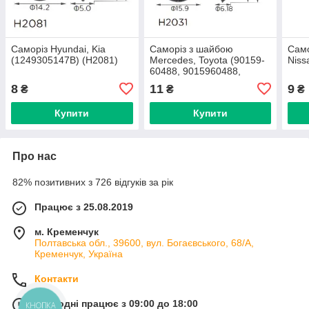
Саморіз Hyundai, Kia
Саморіз з шайбою
Само
(1249305147B) (H2081)
Mercedes, Toyota (90159-
Niss
60488, 9015960488,
18827) (H2031)
8
11
9
₴
₴
₴
Купити
Купити
Про нас
82% позитивних з 726 відгуків за рік
Працює з 25.08.2019
м. Кременчук
Полтавська обл., 39600, вул. Богаєвського, 68/А,
Кременчук, Україна
Контакти
Сьогодні працює з 09:00 до 18:00
КНОПКА