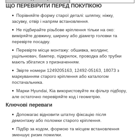
ЩО ПЕРЕВІРИТИ ПЕРЕД ПОКУПКОЮ
Порівняйте форму старої деталі: шляпку, ніжку,
засувку, отвір і напрям встановлення.
Не підбирайте різьбове кріплення тільки на око:
виміряйте довжину, ширину або діаметр головки та
перевірте посадку.
Перевірте місце монтажу: обшивка, молдинг,
ущільнювач, бампер, підкрилок, проводка або трубки
мають збігатися з призначенням.
Звірте номери 1249205163, 12492-05163, 18073 з
маркуванням старого кріплення або каталогом
постачальника.
Марки Hyundai, Kia використовуйте як фільтр підбору,
але остаточно перевіряйте код і геометрію.
Ключові переваги
Допомагає відновити штатну фіксацію після
демонтажу або поломки старого кріплення.
Підбір за кодом, формою та місцем встановлення
зменшує ризик помилки.