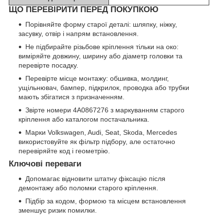
ЩО ПЕРЕВІРИТИ ПЕРЕД ПОКУПКОЮ
Порівняйте форму старої деталі: шляпку, ніжку,
засувку, отвір і напрям встановлення.
Не підбирайте різьбове кріплення тільки на око:
виміряйте довжину, ширину або діаметр головки та
перевірте посадку.
Перевірте місце монтажу: обшивка, молдинг,
ущільнювач, бампер, підкрилок, проводка або трубки
мають збігатися з призначенням.
Звірте номери 4A0867276 з маркуванням старого
кріплення або каталогом постачальника.
Марки Volkswagen, Audi, Seat, Skoda, Mercedes
використовуйте як фільтр підбору, але остаточно
перевіряйте код і геометрію.
Ключові переваги
Допомагає відновити штатну фіксацію після
демонтажу або поломки старого кріплення.
Підбір за кодом, формою та місцем встановлення
зменшує ризик помилки.