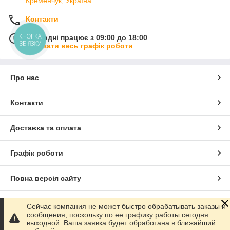
Кременчук, Україна
Контакти
КНОПКА
Сьогодні працює з 09:00 до 18:00
ЗВ'ЯЗКУ
Показати весь графік роботи
Про нас
Контакти
Доставка та оплата
Графік роботи
Повна версія сайту
Сайт створено на маркетплейсі
Prom.ua
Сейчас компания не может быстро обрабатывать заказы и
сообщения, поскольку по ее графику работы сегодня
выходной. Ваша заявка будет обработана в ближайший
Політика конфіденційності