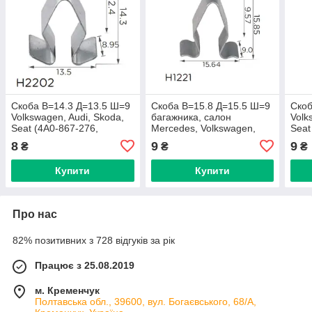
Скоба В=14.3 Д=13.5 Ш=9
Скоба В=15.8 Д=15.5 Ш=9
Скоб
Volkswagen, Audi, Skoda,
багажника, салон
Volk
Seat (4A0-867-276,
Mercedes, Volkswagen,
Seat
4A0867276)H2202)
Seat, Audi, Skoda
(H22
8
9
9
₴
₴
₴
(4A0867276A, 16500)
(H1221)
Купити
Купити
Про нас
82% позитивних з 728 відгуків за рік
Працює з 25.08.2019
м. Кременчук
Полтавська обл., 39600, вул. Богаєвського, 68/А,