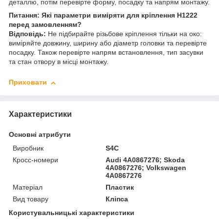
деталлю, потім перевірте форму, посадку та напрям монтажу.
Питання: Які параметри виміряти для кріплення H1222
перед замовленням?
Відповідь:
Не підбирайте різьбове кріплення тільки на око:
виміряйте довжину, ширину або діаметр головки та перевірте
посадку. Також перевірте напрям встановлення, тип засувки
та стан отвору в місці монтажу.
Приховати
Характеристики
Основні атрибути
Виробник
S4C
Кросс-номери
Audi 4A0867276; Skoda
4A0867276; Volkswagen
4A0867276
Матеріал
Пластик
Вид товару
Кліпса
Користувальницькі характеристики