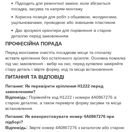
Підходить для ремонтної заміни, коли збігаються
посадка, засувка та напрям монтажу.
Корисна позиція для робіт з обшивкою, молдингами,
ущільнювачами, проводкою або зовнішнім пластиком.
Дає зрозумілі орієнтири для порівняння зі старою
деталлю перед замовленням.
ПРОФЕСІЙНА ПОРАДА
Перед монтажем очистіть посадкове місце та спочатку
вставте кріплення без остаточного зусилля. Основна помилка
під час замовлення - вибір на око; перед купівлею заміряйте
стару деталь і звірте форму, код та місце встановлення.
ПИТАННЯ ТА ВІДПОВІДІ
Питання: Як перевірити кріплення H1222 перед
замовленням?
Відповідь:
Порівняйте код H1222 і номери 4A0867276 зі
старою деталлю, а також перевірте форму засувки та місце
встановлення.
Питання: Як використовувати номер 4A0867276 при
підборі?
Відповідь:
Звірте номер 4A0867276 з каталогом або старою