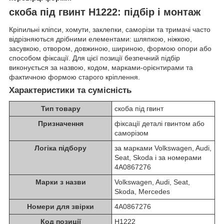
скоба під гвинт H1222: підбір і монтаж
Кріпильні кліпси, хомути, заклепки, саморізи та тримачі часто
відрізняються дрібними елементами: шляпкою, ніжкою,
засувкою, отвором, довжиною, шириною, формою опори або
способом фіксації. Для цієї позиції безпечний підбір
виконується за назвою, кодом, марками-орієнтирами та
фактичною формою старого кріплення.
Характеристики та сумісність
Тип товару
скоба під гвинт
Призначення
фіксації деталі гвинтом або
саморізом
Логіка підбору
за марками Volkswagen, Audi,
Seat, Skoda і за номерами
4A0867276
Марки з назви
Volkswagen, Audi, Seat,
Skoda, Mercedes
Номери для звірки
4A0867276
Код позиції
H1222