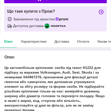
Що таке купити з Пром?
Замовлення під захистом
Доступна доставка
Опис
Характеристики
Доставка
Оплата
Умови п
Опис
Це автомобільне кріплення: скоба під гвинт H1222 для
підбору за марками Volkswagen, Audi, Seat, Skoda і за
номерами 4A0867276, призначене для фіксації деталі
гвинтом або саморізом, яке допомагає утримувати
елемент за збігу розміру та форми скоби. Не підбирайте
різьбове кріплення тільки на око: виміряйте довжину,
ширину або діаметр головки та перевірте посадку. Якщо
в назві є марка, код, сторона або кількість,
використовуйте ці дані як фільтр, але не як заміну
перевірці форми.