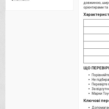
довжиною, шири
орієнтирами та
Характерист
ЩО ПЕРЕВІР
Порівняйте
Не підбира
Перевірте 
За відсутн
Марки Toyo
Ключові пер
Допомагає