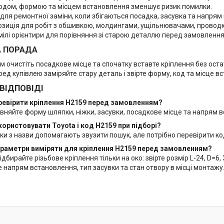
 кодом, формою та місцем встановлення зменшує ризик помилки.
для ремонтної заміни, коли збігаються посадка, засувка та напрям
озиція для робіт з обшивкою, молдингами, ущільнювачами, проводк
мілі орієнтири для порівняння зі старою деталлю перед замовлення
А ПОРАДА
 очистіть посадкове місце та спочатку вставте кріплення без оста
еред купівлею заміряйте стару деталь і звірте форму, код та місце в
 ВІДПОВІДІ
еревірити кріплення H2159 перед замовленням?
вняйте форму шляпки, ніжки, засувки, посадкове місце та напрям в
користовувати Toyota і код H2159 при підборі?
и з назви допомагають звузити пошук, але потрібно перевірити ко
параметри виміряти для кріплення H2159 перед замовленням?
ідбирайте різьбове кріплення тільки на око: звірте розмір L-24, D=6
 напрям встановлення, тип засувки та стан отвору в місці монтажу