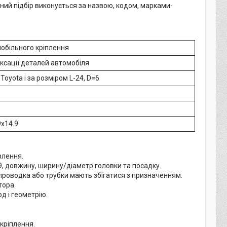
ний підбір виконується за назвою, кодом, марками-
обільного кріплення
іксації деталей автомобіля
Toyota і за розміром L-24, D=6
9x14.9
влення.
4.9, довжину, ширину/діаметр головки та посадку.
 проводка або трубки мають збігатися з призначенням.
тора.
д і геометрію.
кріплення.