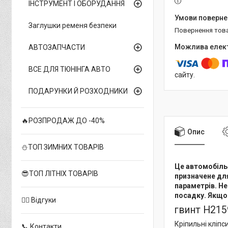
ІНСТРУМЕНТ І ОБОРУДАННЯ
Заглушки ременя безпеки
повернення тов
АВТОЗАПЧАСТИ
ВСЕ ДЛЯ ТЮНІНГА АВТО
сайту.
ПОДАРУНКИ Й РОЗХОДНИКИ
🔥РОЗПРОДАЖ ДО -40%
Опис
⛄ТОП ЗИМНИХ ТОВАРІВ
Це автомобільн
😎ТОП ЛІТНІХ ТОВАРІВ
призначене для
параметрів. Не
посадку. Якщо 
✍🏻 Відгуки
гвинт H2159
Кріпильні кліпс
📞 Контакти