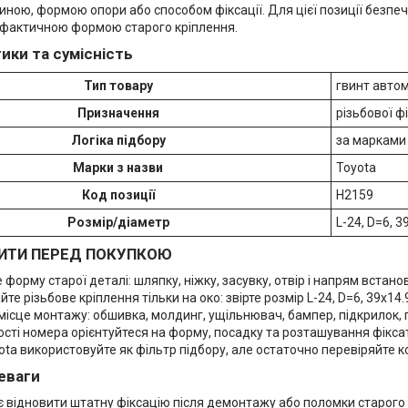
ною, формою опори або способом фіксації. Для цієї позиції безпеч
 фактичною формою старого кріплення.
ики та сумісність
Тип товару
гвинт автом
Призначення
різьбової ф
Логіка підбору
за марками 
Марки з назви
Toyota
Код позиції
H2159
Розмір/діаметр
L-24, D=6, 3
ИТИ ПЕРЕД ПОКУПКОЮ
 форму старої деталі: шляпку, ніжку, засувку, отвір і напрям встано
йте різьбове кріплення тільки на око: звірте розмір L-24, D=6, 39x1
місце монтажу: обшивка, молдинг, ущільнювач, бампер, підкрилок,
ості номера орієнтуйтеся на форму, посадку та розташування фікса
ta використовуйте як фільтр підбору, але остаточно перевіряйте ко
еваги
 відновити штатну фіксацію після демонтажу або поломки старого 