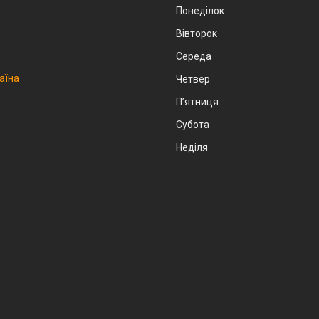
Понеділок
Вівторок
Середа
аїна
Четвер
Пʼятниця
Субота
Неділя