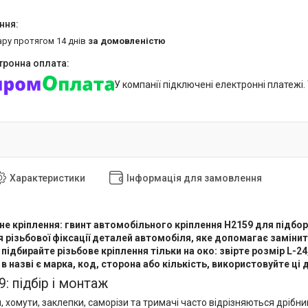
ару протягом 14 днів
за домовленістю
У компанії підключені електронні платежі
Характеристики
Інформація для замовлення
е кріплення: гвинт автомобільного кріплення H2159 для підбору
 різьбової фіксації деталей автомобіля, яке допомагає заміни
 підбирайте різьбове кріплення тільки на око: звірте розмір L-2
в назві є марка, код, сторона або кількість, використовуйте ці д
: підбір і монтаж
и, хомути, заклепки, саморізи та тримачі часто відрізняються дріб