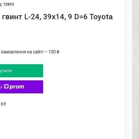
д:
73853
 гвинт L-24, 39x14, 9 D=6 Toyota
 замовлення на сайті — 100 ₴
упити
 з
-69