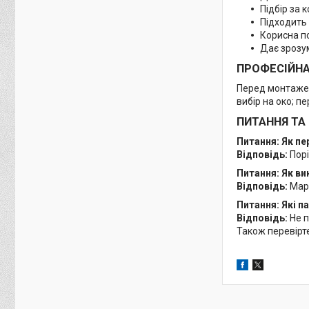
Підбір за
Підходить 
Корисна п
Дає зрозу
ПРОФЕСІЙН
Перед монтажем
вибір на око; п
ПИТАННЯ ТА
Питання: Як п
Відповідь:
Порі
Питання: Як ви
Відповідь:
Марк
Питання: Які 
Відповідь:
Не п
Також перевірте