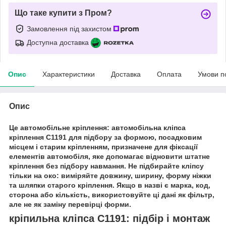
Що таке купити з Пром?
Замовлення під захистом
Доступна доставка
Опис
Характеристики
Доставка
Оплата
Умови п
Опис
Це автомобільне кріплення: автомобільна кліпса
кріплення C1191 для підбору за формою, посадковим
місцем і старим кріпленням, призначене для фіксації
елементів автомобіля, яке допомагає відновити штатне
кріплення без підбору навмання. Не підбирайте кліпсу
тільки на око: виміряйте довжину, ширину, форму ніжки
та шляпки старого кріплення. Якщо в назві є марка, код,
сторона або кількість, використовуйте ці дані як фільтр,
але не як заміну перевірці форми.
кріпильна кліпса C1191: підбір і монтаж