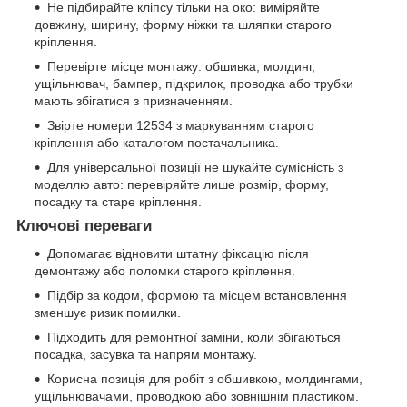
Не підбирайте кліпсу тільки на око: виміряйте
довжину, ширину, форму ніжки та шляпки старого
кріплення.
Перевірте місце монтажу: обшивка, молдинг,
ущільнювач, бампер, підкрилок, проводка або трубки
мають збігатися з призначенням.
Звірте номери 12534 з маркуванням старого
кріплення або каталогом постачальника.
Для універсальної позиції не шукайте сумісність з
моделлю авто: перевіряйте лише розмір, форму,
посадку та старе кріплення.
Ключові переваги
Допомагає відновити штатну фіксацію після
демонтажу або поломки старого кріплення.
Підбір за кодом, формою та місцем встановлення
зменшує ризик помилки.
Підходить для ремонтної заміни, коли збігаються
посадка, засувка та напрям монтажу.
Корисна позиція для робіт з обшивкою, молдингами,
ущільнювачами, проводкою або зовнішнім пластиком.