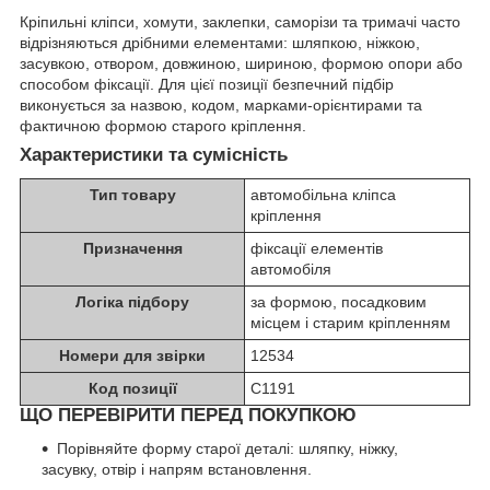
Кріпильні кліпси, хомути, заклепки, саморізи та тримачі часто
відрізняються дрібними елементами: шляпкою, ніжкою,
засувкою, отвором, довжиною, шириною, формою опори або
способом фіксації. Для цієї позиції безпечний підбір
виконується за назвою, кодом, марками-орієнтирами та
фактичною формою старого кріплення.
Характеристики та сумісність
Тип товару
автомобільна кліпса
кріплення
Призначення
фіксації елементів
автомобіля
Логіка підбору
за формою, посадковим
місцем і старим кріпленням
Номери для звірки
12534
Код позиції
C1191
ЩО ПЕРЕВІРИТИ ПЕРЕД ПОКУПКОЮ
Порівняйте форму старої деталі: шляпку, ніжку,
засувку, отвір і напрям встановлення.