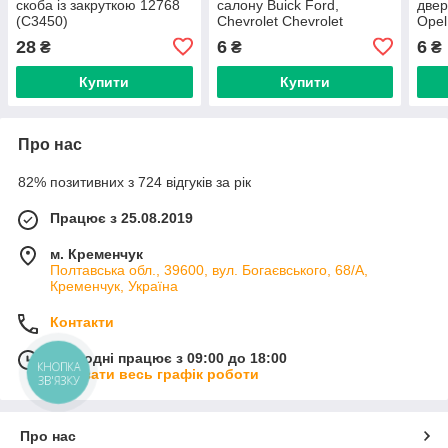
скоба із закруткою 12768
салону Buick Ford,
двер
(C3450)
Chevrolet Chevrolet
Opel
Daewoo Ford Opel
(C33
28
6
6
₴
₴
₴
20514862 (C0514)
Купити
Купити
Про нас
82% позитивних з 724 відгуків за рік
Працює з 25.08.2019
м. Кременчук
Полтавська обл., 39600, вул. Богаєвського, 68/А,
Кременчук, Україна
Контакти
Сьогодні працює з 09:00 до 18:00
КНОПКА
Показати весь графік роботи
ЗВ'ЯЗКУ
Про нас