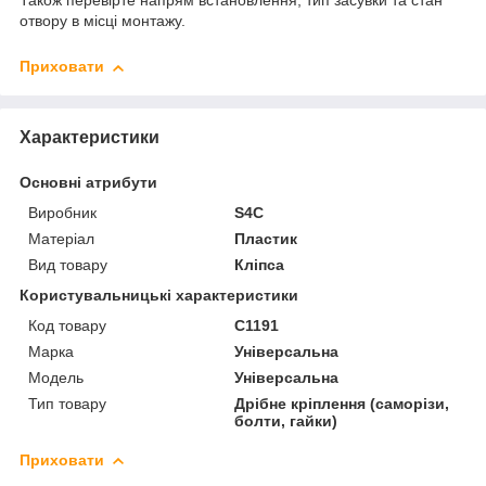
Також перевірте напрям встановлення, тип засувки та стан
отвору в місці монтажу.
Приховати
Характеристики
Основні атрибути
Виробник
S4C
Матеріал
Пластик
Вид товару
Кліпса
Користувальницькі характеристики
Код товару
C1191
Марка
Універсальна
Мoдель
Універсальна
Тип товару
Дрібне кріплення (саморізи,
болти, гайки)
Приховати