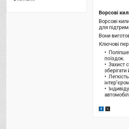
Ворсові кил
Ворсові кили
для підтрим
Вони виготов
Ключові пер
Поліпшен
поїздок.
Захист с
зберігати 
Легкість
інтер'єро
Індивіду
автомобіл