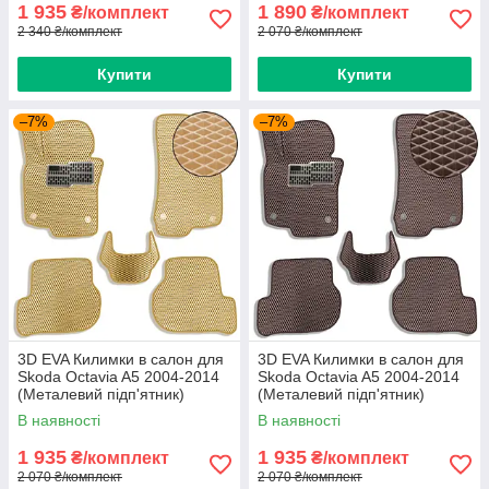
1 935
1 890
₴/комплект
₴/комплект
2 340 ₴/комплект
2 070 ₴/комплект
Купити
Купити
–7%
–7%
3D EVA Килимки в салон для
3D EVA Килимки в салон для
Skoda Octavia A5 2004-2014
Skoda Octavia A5 2004-2014
(Металевий підп'ятник)
(Металевий підп'ятник)
Бежеві 5 шт
Коричневі 5 шт
В наявності
В наявності
1 935
1 935
₴/комплект
₴/комплект
2 070 ₴/комплект
2 070 ₴/комплект