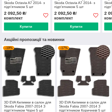
Skoda Octavia A7 2014- з
Skoda Octavia A7 2014- з
Skod
підп'ятником 5 шт
підп'ятником 5 шт
підп
(Magnum)
(Magnum)
(Ma
2 092,50
2 092,50
2 0
₴/
₴/
комплект
комплект
ком
Купити
Купити
Акційні пропозиції та новинки
–19%
–17%
3D EVA Килимки в салон для
3D EVA Килимки в салон для
Skoda Fabia 2007-2014 З
Skoda Fabia 2007-2014 З
підп'ятником Чорні 5 шт
підп'ятником Коричневі 5 шт