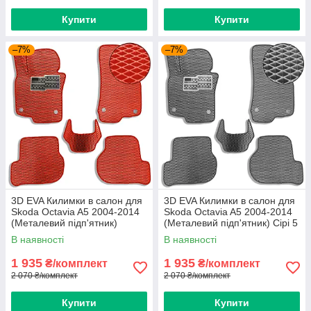
Купити
Купити
–7%
–7%
3D EVA Килимки в салон для
3D EVA Килимки в салон для
Skoda Octavia A5 2004-2014
Skoda Octavia A5 2004-2014
(Металевий підп'ятник)
(Металевий підп'ятник) Сірі 5
Червоні 5 шт
шт
В наявності
В наявності
1 935
1 935
₴/комплект
₴/комплект
2 070 ₴/комплект
2 070 ₴/комплект
Купити
Купити