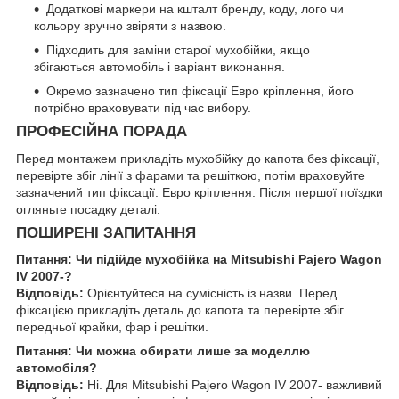
Додаткові маркери на кшталт бренду, коду, лого чи
кольору зручно звіряти з назвою.
Підходить для заміни старої мухобійки, якщо
збігаються автомобіль і варіант виконання.
Окремо зазначено тип фіксації Евро кріплення, його
потрібно враховувати під час вибору.
ПРОФЕСІЙНА ПОРАДА
Перед монтажем прикладіть мухобійку до капота без фіксації,
перевірте збіг лінії з фарами та решіткою, потім враховуйте
зазначений тип фіксації: Евро кріплення. Після першої поїздки
огляньте посадку деталі.
ПОШИРЕНІ ЗАПИТАННЯ
Питання: Чи підійде мухобійка на Mitsubishi Pajero Wagon
IV 2007-?
Відповідь:
Орієнтуйтеся на сумісність із назви. Перед
фіксацією прикладіть деталь до капота та перевірте збіг
передньої крайки, фар і решітки.
Питання: Чи можна обирати лише за моделлю
автомобіля?
Відповідь:
Ні. Для Mitsubishi Pajero Wagon IV 2007- важливий