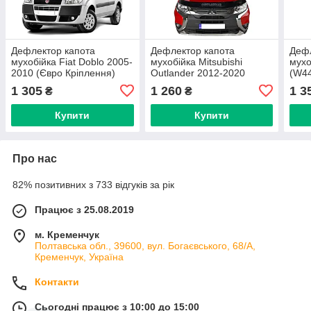
Дефлектор капота
Дефлектор капота
Дефл
мухобійка Fiat Doblo 2005-
мухобійка Mitsubishi
мухо
2010 (Євро Кріплення)
Outlander 2012-2020
(W44
Voron Glass
(Євро Кріплення) Voron
кріп
1 305
1 260
1 3
₴
₴
Glass
Купити
Купити
Про нас
82% позитивних з 733 відгуків за рік
Працює з 25.08.2019
м. Кременчук
Полтавська обл., 39600, вул. Богаєвського, 68/А,
Кременчук, Україна
Контакти
Сьогодні працює з 10:00 до 15:00