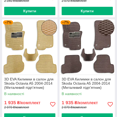
2 340 ₴/комплект
2 070 ₴/комплект
Купити
Купити
–7%
–7%
3D EVA Килимки в салон для
3D EVA Килимки в салон для
Skoda Octavia A5 2004-2014
Skoda Octavia A5 2004-2014
(Металевий підп'ятник)
(Металевий підп'ятник)
Бежеві 5 шт
Коричневі 5 шт
В наявності
В наявності
1 935
1 935
₴/комплект
₴/комплект
2 070 ₴/комплект
2 070 ₴/комплект