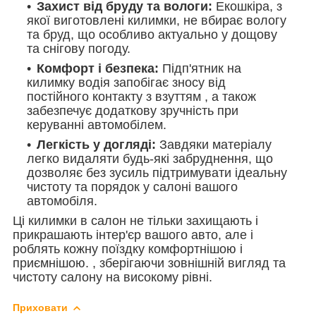
Захист від бруду та вологи:
Екошкіра, з
якої виготовлені килимки, не вбирає вологу
та бруд, що особливо актуально у дощову
та снігову погоду.
Комфорт і безпека:
Підп'ятник на
килимку водія запобігає зносу від
постійного контакту з взуттям , а також
забезпечує додаткову зручність при
керуванні автомобілем.
Легкість у догляді:
Завдяки матеріалу
легко видаляти будь-які забруднення, що
дозволяє без зусиль підтримувати ідеальну
чистоту та порядок у салоні вашого
автомобіля.
Ці килимки в салон не тільки захищають і
прикрашають інтер'єр вашого авто, але і
роблять кожну поїздку комфортнішою і
приємнішою. , зберігаючи зовнішній вигляд та
чистоту салону на високому рівні.
Приховати