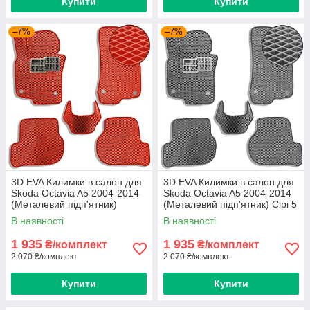
Купити
Купити
–7%
–7%
3D EVA Килимки в салон для
3D EVA Килимки в салон для
Skoda Octavia A5 2004-2014
Skoda Octavia A5 2004-2014
(Металевий підп'ятник)
(Металевий підп'ятник) Сірі 5
Червоні 5 шт
шт
В наявності
В наявності
1 935
1 935
₴/комплект
₴/комплект
2 070 ₴/комплект
2 070 ₴/комплект
Купити
Купити