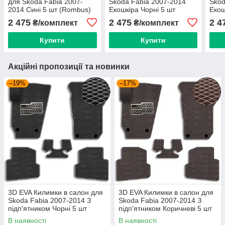
для Skoda Fabia 2007-
Skoda Fabia 2007-2014
Skod
2014 Сині 5 шт (Rombus)
Екошкіра Чорні 5 шт
Екош
(Rombus)
(Ro
2 475
2 475
2 4
₴/комплект
₴/комплект
Купити
Купити
Акційні пропозиції та новинки
–19%
–17%
3D EVA Килимки в салон для
3D EVA Килимки в салон для
Skoda Fabia 2007-2014 З
Skoda Fabia 2007-2014 З
підп'ятником Чорні 5 шт
підп'ятником Коричневі 5 шт
В наявності
В наявності