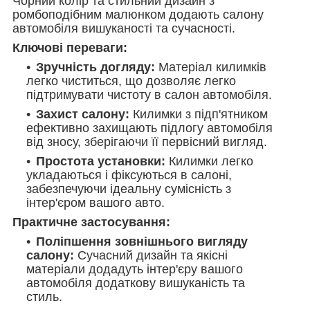
Чорний колір та стильний дизайн з
ромбоподібним малюнком додають салону
автомобіля вишуканості та сучасності.
Ключові переваги:
Зручність догляду:
Матеріал килимків
легко чиститься, що дозволяє легко
підтримувати чистоту в салон автомобіля.
Захист салону:
Килимки з підп'ятником
ефективно захищають підлогу автомобіля
від зносу, зберігаючи її первісний вигляд.
Простота установки:
Килимки легко
укладаються і фіксуються в салоні,
забезпечуючи ідеальну сумісність з
інтер'єром вашого авто.
Практичне застосування:
Поліпшення зовнішнього вигляду
салону:
Сучасний дизайн та якісні
матеріали додадуть інтер'єру вашого
автомобіля додаткову вишуканість та
стиль.