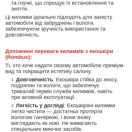
та гнучкі, що спрощує їх встановлення та
зняття.
Ці килимки ідеально підходять для захисту
автомобіля від забруднень і вологи,
забезпечуючи зручність використання та
довговічність.
Доповнені переваги килимків з екошкіри
(Rombus):
Ті, хто хоче надати своєму автомобілю преміум-
вид та покращити естетику салону.
Довговічність
: Екошкіра стійка до зносу,
подряпин та вологи, що забезпечує
тривалий термін служби килимків, навіть
при активній експлуатації.
Легкість у догляді
: Екошкіряні килимки
легко чистити — достатньо протерти
вологою ганчіркою, і вони знову
виглядають як нові. Не вимагають
спеціальних миючих засобів.