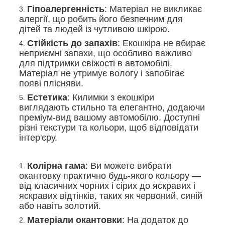
Гіпоалергенність
: Матеріал не викликає
алергії, що робить його безпечним для
дітей та людей із чутливою шкірою.
Стійкість до запахів
: Екошкіра не вбирає
неприємні запахи, що особливо важливо
для підтримки свіжості в автомобілі.
Матеріал не утримує вологу і запобігає
появі плісняви.
Естетика
: Килимки з екошкіри
виглядають стильно та елегантно, додаючи
преміум-вид вашому автомобілю. Доступні
різні текстури та кольори, щоб відповідати
інтер'єру.
Колірна гама
: Ви можете вибрати
окантовку практично будь-якого кольору —
від класичних чорних і сірих до яскравих і
яскравих відтінків, таких як червоний, синій
або навіть золотий.
Матеріали окантовки
: На додаток до