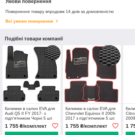
Умови повернення
Повернення товару впродовж 14 днів за домовленістю
Всі умови повернення
Подібні товари компанії
Килимки в салон EVA для
Килимки в салон EVA для
Кили
Audi Q5 II FY 2017- з
Chevrolet Equinox II 2009-
Citr
підп'ятником Чорні 5 шт.
2017 з підп'ятником 5 шт.
2009
5 шт
1 755
1 755
1 7
₴/комплект
₴/комплект