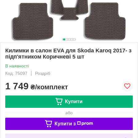
Килимки в салон EVA для Skoda Karoq 2017- з
підп'ятником Коричневі 5 шт
В наявності
Код: 75097
Роздріб
1 749
₴/комплект
Купити
або
Купити з