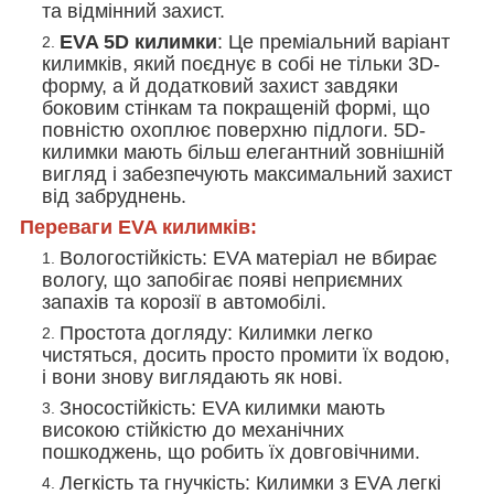
та відмінний захист.
EVA 5D килимки
: Це преміальний варіант
килимків, який поєднує в собі не тільки 3D-
форму, а й додатковий захист завдяки
боковим стінкам та покращеній формі, що
повністю охоплює поверхню підлоги. 5D-
килимки мають більш елегантний зовнішній
вигляд і забезпечують максимальний захист
від забруднень.
Переваги EVA килимків:
Вологостійкість
: EVA матеріал не вбирає
вологу, що запобігає появі неприємних
запахів та корозії в автомобілі.
Простота догляду
: Килимки легко
чистяться, досить просто промити їх водою,
і вони знову виглядають як нові.
Зносостійкість
: EVA килимки мають
високою стійкістю до механічних
пошкоджень, що робить їх довговічними.
Легкість та гнучкість
: Килимки з EVA легкі