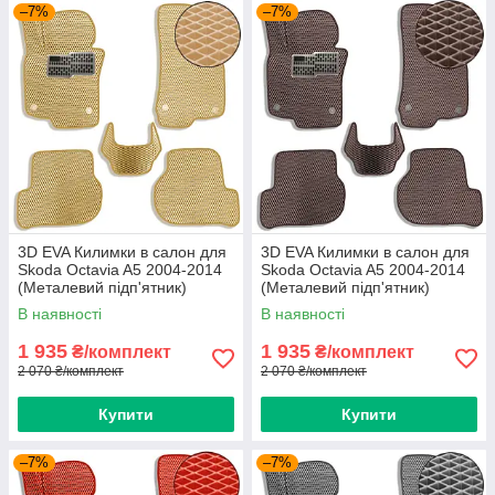
–7%
–7%
3D EVA Килимки в салон для
3D EVA Килимки в салон для
Skoda Octavia A5 2004-2014
Skoda Octavia A5 2004-2014
(Металевий підп'ятник)
(Металевий підп'ятник)
Бежеві 5 шт
Коричневі 5 шт
В наявності
В наявності
1 935
1 935
₴/комплект
₴/комплект
2 070 ₴/комплект
2 070 ₴/комплект
Купити
Купити
–7%
–7%