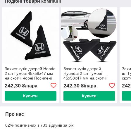
Подібні товари компанії
Захист кутів дверей Honda
Захист кутів дверей
Захи
2 шт Гумові 45х58х47 мм
Hyundai 2 шт Гумові
шт Г
на скотчі Чорні Посилені
45х58х47 мм на скотчі
скот
(протиударні чохли від
Чорні Посилені
(про
242,30
242,30
242
₴/пара
₴/пара
сколів)
(протиударні чохли від
скол
сколів)
Купити
Купити
Про нас
82% позитивних з 733 відгуків за рік