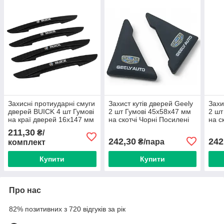
Захисні протиударні смуги
Захист кутів дверей Geely
Захи
дверей BUICK 4 шт Гумові
2 шт Гумові 45х58х47 мм
2 шт
на краї дверей 16х147 мм
на скотчі Чорні Посилені
на с
на скотчі
(протиударні чохли від
(про
211,30
₴/
сколів)
скол
242,30
242
₴/пара
комплект
Купити
Купити
Про нас
82% позитивних з 720 відгуків за рік