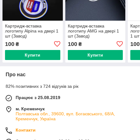
Картридж-вставка
Картридж-вставка
Карт
логотипу Alpina на двері 1
логотипу AMG на двері 1
лого
шт (Завод)
шт (Завод)
1 шт
100
100
100
₴
₴
Купити
Купити
Про нас
82% позитивних з 724 відгуків за рік
Працює з 25.08.2019
м. Кременчук
Полтавська обл., 39600, вул. Богаєвського, 68/А,
Кременчук, Україна
Контакти