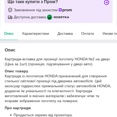
Що таке купити з Пром?
Замовлення під захистом
Доступна доставка
Опис
Характеристики
Доставка
Оплата
Умови п
Опис
Картридж-вставка для проекції логотипу HONDA №2 на двері
(Ціна за 1шт) (проекція, підсвічування у двері авто)
Опис товару
Картридж із логотипом HONDA призначений для створення
стильної світлової проекції під дверима автомобіля. Цей
аксесуар підкреслює преміальний статус автомобілів HONDA,
додаючи їм унікальності та елегантності. Картридж
виготовлений із якісних матеріалів і забезпечує чітке та
яскраве зображення логотипу на поверхні.
Про картридж
Продається окремо від проектора.