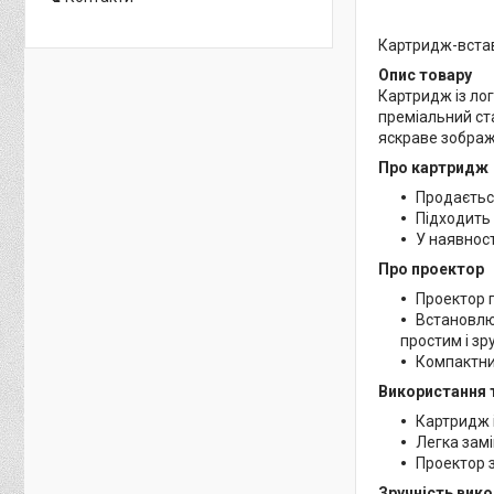
Картридж-вставк
Опис товару
Картридж із лог
преміальний ста
яскраве зображ
Про картридж
Продаєтьс
Підходить 
У наявност
Про проектор
Проектор 
Встановлю
простим і зр
Компактни
Використання 
Картридж і
Легка зам
Проектор з
Зручність вик