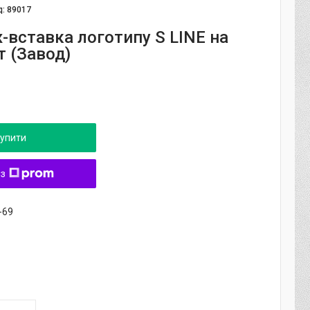
д:
89017
-вставка логотипу S LINE на
т (Завод)
упити
 з
-69