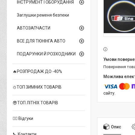
ІНСТРУМЕНТ І ОБОРУДАННЯ
Заглушки ременя безпеки
АВТОЗАПЧАСТИ
ВСЕ ДЛЯ ТЮНІНГА АВТО
ПОДАРУНКИ Й РОЗХОДНИКИ
повернення тов
🔥РОЗПРОДАЖ ДО -40%
⛄ТОП ЗИМНИХ ТОВАРІВ
сайту.
😎ТОП ЛІТНІХ ТОВАРІВ
✍🏻 Відгуки
Опис
📞 Контакти