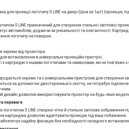
а для проекції логотипу S LINE на двері (Ціна за 1шт) (проекція, пі
отипом S LINE призначений для створення стильної світлової проек
тус автомобілів, додаючи їм унікальності та елегантності. Картридж
ення логотипу на поверхні.
я окремо від проектора.
для встановлення в універсальні проекційні пристрої.
і є картриджі з іншими логотипами та символами, які не пов’язані з
продається окремо та є універсальним пристроєм для створення сві
ється за допомогою двостороннього скотчу, не потребує підключ
учним.
й дизайн дозволяє використовувати проектор на будь-яких моделя
та переваги
з логотипом S LINE створює чітке й стильне світлове зображення п
іна картриджа дозволяє адаптувати проекцію під ваші побажання.
абезпечує надійну фіксацію без необхідності складного встановле
ористання