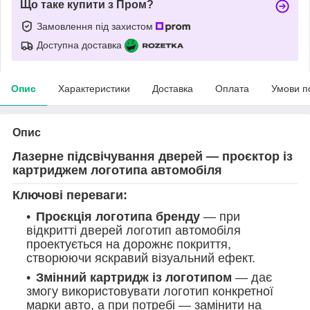
Що таке купити з Пром?
Замовлення під захистом
Доступна доставка
Опис
Характеристики
Доставка
Оплата
Умови п
Опис
Лазерне підсвічування дверей — проєктор із
картриджем логотипа автомобіля
Ключові переваги:
Проєкція логотипа бренду
— при
відкритті дверей логотип автомобіля
проектується на дорожнє покриття,
створюючи яскравий візуальний ефект.
Змінний картридж із логотипом
— дає
змогу використовувати логотип конкретної
марки авто, а при потребі — замінити на