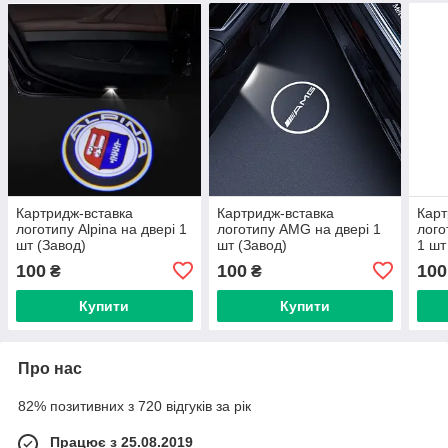
Картридж-вставка
Картридж-вставка
Карт
логотипу Alpina на двері 1
логотипу AMG на двері 1
лого
шт (Завод)
шт (Завод)
1 шт
100
100
100
₴
₴
Купити
Купити
Про нас
82% позитивних з 720 відгуків за рік
Працює з 25.08.2019